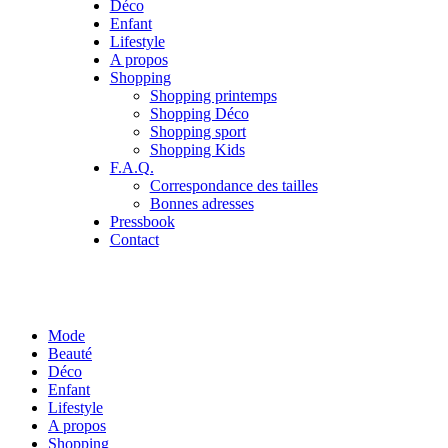
Déco
Enfant
Lifestyle
A propos
Shopping
Shopping printemps
Shopping Déco
Shopping sport
Shopping Kids
F.A.Q.
Correspondance des tailles
Bonnes adresses
Pressbook
Contact
Mode
Beauté
Déco
Enfant
Lifestyle
A propos
Shopping