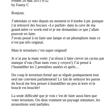
Posted
20 mai 2015
9:32
by Fanny C
Bonjour,
J’attendais ce tuto depuis un moment et il tombe à pic puisque
j’ai retrouvé des bocaux «Le parfait» dans la cave de ma
grand-mère ce week-end et je me demandais ce que j’allais
pouvoir en faire.
J’avais pensé à en faire une lampe et un photophore mais ce
n’est pas très original.
Mais le terrarium c’est super original!
Je n’ai pas la main verte: j’ai réussi à faire crever un cactus par
manque d’eau (Nan mais vous y croyez!) J’ai pensé à
l’humidifier les 2 premières années et après…
Du coup le terrarium fermé qui se régule pratiquement tout
seul me convient parfaitement! Le fait de nettoyer les parois
du bocal me fera penser à humidifier un peu la terre et la
boucle est bouclée!
La seule difficulté que je vois c’est de faire aussi bien que
votre terrarium. On dirai vraiment un paysage miniature, les
proportions sont parfaites.