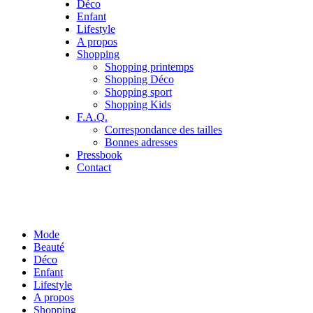
Déco
Enfant
Lifestyle
A propos
Shopping
Shopping printemps
Shopping Déco
Shopping sport
Shopping Kids
F.A.Q.
Correspondance des tailles
Bonnes adresses
Pressbook
Contact
Mode
Beauté
Déco
Enfant
Lifestyle
A propos
Shopping