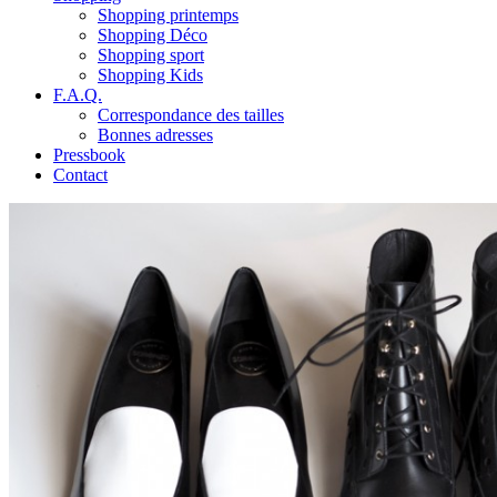
Shopping printemps
Shopping Déco
Shopping sport
Shopping Kids
F.A.Q.
Correspondance des tailles
Bonnes adresses
Pressbook
Contact