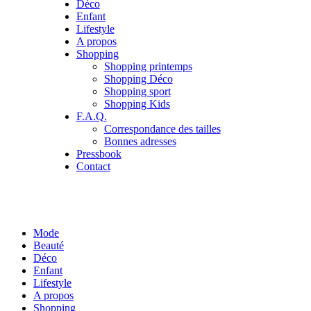
Déco
Enfant
Lifestyle
A propos
Shopping
Shopping printemps
Shopping Déco
Shopping sport
Shopping Kids
F.A.Q.
Correspondance des tailles
Bonnes adresses
Pressbook
Contact
Mode
Beauté
Déco
Enfant
Lifestyle
A propos
Shopping