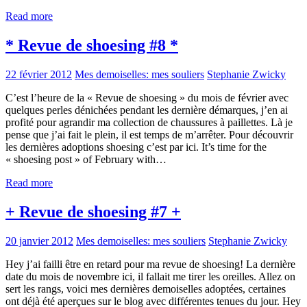
Read more
* Revue de shoesing #8 *
22 février 2012
Mes demoiselles: mes souliers
Stephanie Zwicky
C’est l’heure de la « Revue de shoesing » du mois de février avec
quelques perles dénichées pendant les dernière démarques, j’en ai
profité pour agrandir ma collection de chaussures à paillettes. Là je
pense que j’ai fait le plein, il est temps de m’arrêter. Pour découvrir
les dernières adoptions shoesing c’est par ici. It’s time for the
« shoesing post » of February with…
Read more
+ Revue de shoesing #7 +
20 janvier 2012
Mes demoiselles: mes souliers
Stephanie Zwicky
Hey j’ai failli être en retard pour ma revue de shoesing! La dernière
date du mois de novembre ici, il fallait me tirer les oreilles. Allez on
sert les rangs, voici mes dernières demoiselles adoptées, certaines
ont déjà été aperçues sur le blog avec différentes tenues du jour. Hey