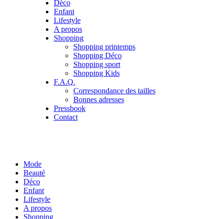
Déco
Enfant
Lifestyle
A propos
Shopping
Shopping printemps
Shopping Déco
Shopping sport
Shopping Kids
F.A.Q.
Correspondance des tailles
Bonnes adresses
Pressbook
Contact
Mode
Beauté
Déco
Enfant
Lifestyle
A propos
Shopping