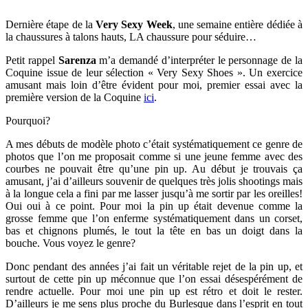
Dernière étape de la
Very Sexy Week
, une semaine entière dédiée à
la chaussures à talons hauts, LA chaussure pour séduire…
Petit rappel
Sarenza
m’a demandé d’interpréter le personnage de la
Coquine issue de leur sélection « Very Sexy Shoes ». Un exercice
amusant mais loin d’être évident pour moi, premier essai avec la
première version de la Coquine
ici
.
Pourquoi?
A mes débuts de modèle photo c’était systématiquement ce genre de
photos que l’on me proposait comme si une jeune femme avec des
courbes ne pouvait être qu’une pin up. Au début je trouvais ça
amusant, j’ai d’ailleurs souvenir de quelques très jolis shootings mais
à la longue cela a fini par me lasser jusqu’à me sortir par les oreilles!
Oui oui à ce point. Pour moi la pin up était devenue comme la
grosse femme que l’on enferme systématiquement dans un corset,
bas et chignons plumés, le tout la tête en bas un doigt dans la
bouche. Vous voyez le genre?
Donc pendant des années j’ai fait un véritable rejet de la pin up, et
surtout de cette pin up méconnue que l’on essai désespérément de
rendre actuelle. Pour moi une pin up est rétro et doit le rester.
D’ailleurs je me sens plus proche du Burlesque dans l’esprit en tout