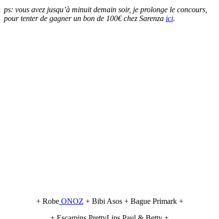
ps: vous avez jusqu’à minuit demain soir, je prolonge le concours,
pour tenter de gagner un bon de 100€ chez Sarenza
ici
.
+ Robe
ONOZ
+ Bibi Asos + Bague Primark +
+ Escarpins PrettyLips Paul & Betty +