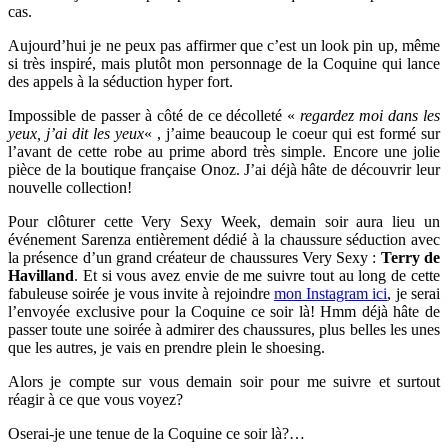
cas.
Aujourd’hui je ne peux pas affirmer que c’est un look pin up, même
si très inspiré, mais plutôt mon personnage de la Coquine qui lance
des appels à la séduction hyper fort.
Impossible de passer à côté de ce décolleté «
regardez moi dans les
yeux, j’ai dit les yeux
« , j’aime beaucoup le coeur qui est formé sur
l’avant de cette robe au prime abord très simple. Encore une jolie
pièce de la boutique française Onoz. J’ai déjà hâte de découvrir leur
nouvelle collection!
Pour clôturer cette Very Sexy Week, demain soir aura lieu un
événement Sarenza entièrement dédié à la chaussure séduction avec
la présence d’un grand créateur de chaussures Very Sexy :
Terry de
Havilland
. Et si vous avez envie de me suivre tout au long de cette
fabuleuse soirée je vous invite à rejoindre
mon Instagram ici
, je serai
l’envoyée exclusive pour la Coquine ce soir là! Hmm déjà hâte de
passer toute une soirée à admirer des chaussures, plus belles les unes
que les autres, je vais en prendre plein le shoesing.
Alors je compte sur vous demain soir pour me suivre et surtout
réagir à ce que vous voyez?
Oserai-je une tenue de la Coquine ce soir là?…