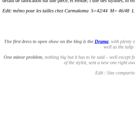
défaut de fabrication sur une pièce, et Heidie, l’une des stylistes, m
Edit: mémo pour les tailles chez Carmakoma S=42/44 M= 46/48 L = 
The first dress to open show on the blog is the
Drama
, with plenty 
well as the tuli
One minor problem
, nothing big but it has to be said – well except f
of the stylist, sent a new one right a
Edit : Size compari