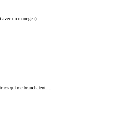
 avec un manege :)
s trucs qui me branchaient….