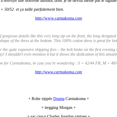
’en a renvoyé une nouvelle aussitôt, donc je ne devrai même pas le sign
50/52 et ça taille parfaitement bien.
http://www.carmakoma.com
of gorgeous details like this very long zip on the front, the long design
p shape of the dress at the bottom. This 100% cotton dress is great for bo
or the quite expensive shipping fees – the belt broke on the first evening
way! I shouldn’t even mention it but it shows the dedication of this ama
son for Carmakoma, in case you’re wondering : S = 42/44 FR, M = 48
http://www.carmakoma.com
+ Robe zippée
Drama
Carmakoma +
+ tregging Morgan +
+ sac croco Charles Jourdan vintage +