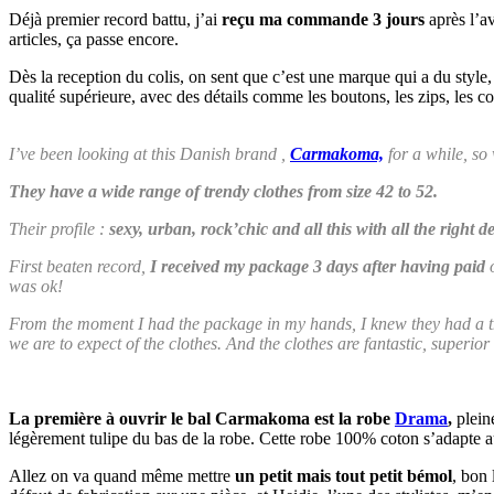
Déjà premier record battu, j’ai
reçu ma commande 3 jours
après l’av
articles, ça passe encore.
Dès la reception du colis, on sent que c’est une marque qui a du style
qualité supérieure, avec des détails comme les boutons, les zips, les cout
I’ve been looking at this Danish brand ,
Carmakoma,
for a while, so
They have a wide range of trendy clothes from size 42 to 52.
Their profile :
sexy, urban, rock’chic and all this with all the right de
First beaten record,
I received my package 3 days after having paid
o
was ok!
From the moment I had the package in my hands, I knew they had a 
we are to expect of the clothes. And the clothes are fantastic, superior q
La première à ouvrir le bal Carmakoma est la robe
Drama
,
pleine
légèrement tulipe du bas de la robe. Cette robe 100% coton s’adapte aus
Allez on va quand même mettre
un petit mais tout petit bémol
, bon 