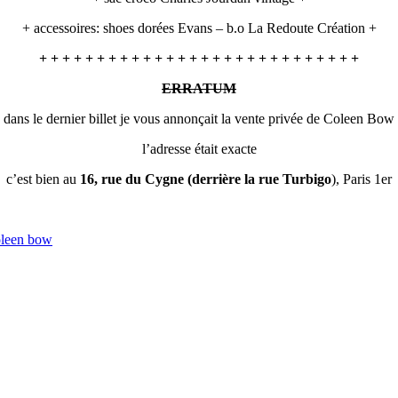
+ accessoires: shoes dorées Evans – b.o La Redoute Création +
+ + + + + + + + + + + + + + + + + + + + + + + + + + + +
ERRATUM
dans le dernier billet je vous annonçait la vente privée de Coleen Bow
l’adresse était exacte
c’est bien au
16, rue du Cygne (derrière la rue Turbigo
), Paris 1er
oleen bow