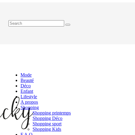
Mode
Beauté
Déco
Enfant
Lifestyle
A propos
Shopping
Shopping printemps
Shopping Déco
Shopping sport
Shopping Kids
F.A.Q.