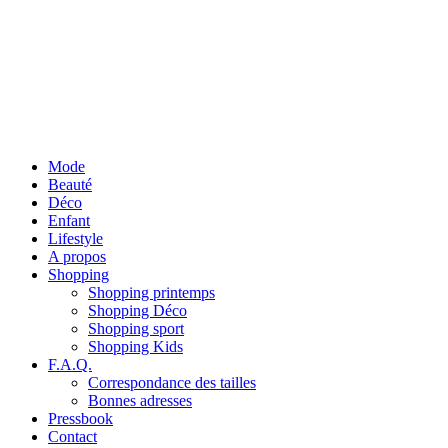
Mode
Beauté
Déco
Enfant
Lifestyle
A propos
Shopping
Shopping printemps
Shopping Déco
Shopping sport
Shopping Kids
F.A.Q.
Correspondance des tailles
Bonnes adresses
Pressbook
Contact