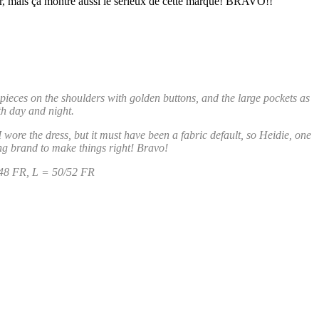
aler, mais ça montre aussi le sérieux de cette marque! BRAVO!!
ed pieces on the shoulders with golden buttons, and the large pockets as
th day and night.
 I wore the dress, but it must have been a fabric default, so Heidie, one
zing brand to make things right! Bravo!
/48 FR, L = 50/52 FR