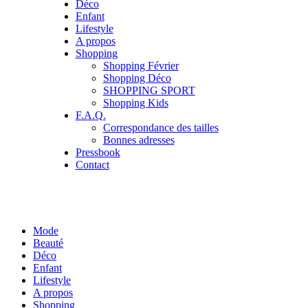
Déco
Enfant
Lifestyle
A propos
Shopping
Shopping Février
Shopping Déco
SHOPPING SPORT
Shopping Kids
F.A.Q.
Correspondance des tailles
Bonnes adresses
Pressbook
Contact
Mode
Beauté
Déco
Enfant
Lifestyle
A propos
Shopping