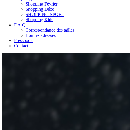
Shopping Février
Shopping Déco
SHOPPING SPORT
Shopping Kids
F.A.Q.
Correspondance des tailles
Bonnes adresses
Pressbook
Contact