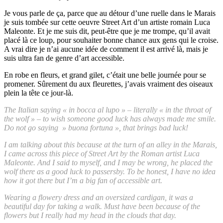
Je vous parle de ça, parce que au détour d’une ruelle dans le Marais
je suis tombée sur cette oeuvre Street Art d’un artiste romain Luca
Maleonte. Et je me suis dit, peut-être que je me trompe, qu’il avait
placé là ce loup, pour souhaiter bonne chance aux gens qui le croise.
A vrai dire je n’ai aucune idée de comment il est arrivé là, mais je
suis ultra fan de genre d’art accessible.
En robe en fleurs, et grand gilet, c’était une belle journée pour se
promener. Sûrement du aux fleurettes, j’avais vraiment des oiseaux
plein la tête ce jour-là.
The Italian saying « in bocca al lupo » – literally « in the throat of
the wolf » – to wish someone good luck has always made me smile.
Do not go saying » buona fortuna », that brings bad luck!
I am talking about this because at the turn of an alley in the Marais,
I came across this piece of Street Art by the Roman artist Luca
Maleonte. And I said to myself, and I may be wrong, he placed the
wolf there as a good luck to passersby. To be honest, I have no idea
how it got there but I’m a big fan of accessible art.
Wearing a flowery dress and an oversized cardigan, it was a
beautiful day for taking a walk. Must have been because of the
flowers but I really had my head in the clouds that day.