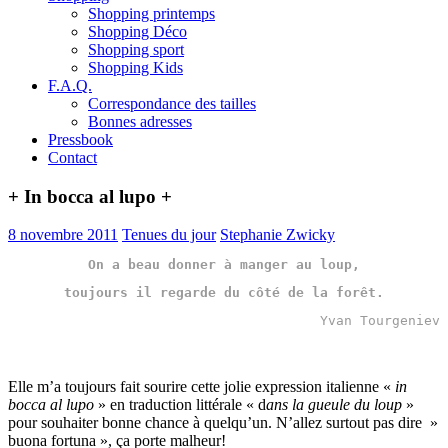
Shopping printemps
Shopping Déco
Shopping sport
Shopping Kids
F.A.Q.
Correspondance des tailles
Bonnes adresses
Pressbook
Contact
+ In bocca al lupo +
8 novembre 2011
Tenues du jour
Stephanie Zwicky
On a beau donner à manger au loup,
toujours il regarde du côté de la forêt.
Yvan Tourgeniev
Elle m’a toujours fait sourire cette jolie expression italienne «
in
bocca al lupo
» en traduction littérale « d
ans la gueule du loup
»
pour souhaiter bonne chance à quelqu’un. N’allez surtout pas dire »
buona fortuna », ça porte malheur!