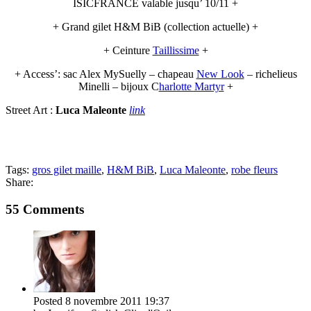
ISICFRANCE valable jusqu’ 10/11 +
+ Grand gilet H&M BiB (collection actuelle) +
+ Ceinture
Taillissime
+
+ Access’: sac Alex MySuelly – chapeau
New Look
– richelieus
Minelli – bijoux C
harlotte Martyr
+
Street Art :
Luca Maleonte
link
Tags:
gros gilet maille
,
H&M BiB
,
Luca Maleonte
,
robe fleurs
Share:
55 Comments
Posted
8 novembre 2011
19:37