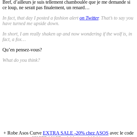
Bref, d’ailleurs je suis tellement chamboulée que je me demande si
ce loup, ne serait pas finalement, un renard…
In fact, that day I posted a fashion alert
on Twitter
. That’s to say you
have turned me upside down.
In short, I am really shaken up and now wondering if the wolf is, in
fact, a fox…
Qu’en pensez-vous?
What do you think?
+ Robe Asos Curve
EXTRA SALE -20% chez ASOS
avec le code