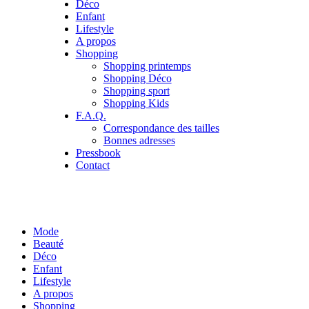
Déco
Enfant
Lifestyle
A propos
Shopping
Shopping printemps
Shopping Déco
Shopping sport
Shopping Kids
F.A.Q.
Correspondance des tailles
Bonnes adresses
Pressbook
Contact
Mode
Beauté
Déco
Enfant
Lifestyle
A propos
Shopping