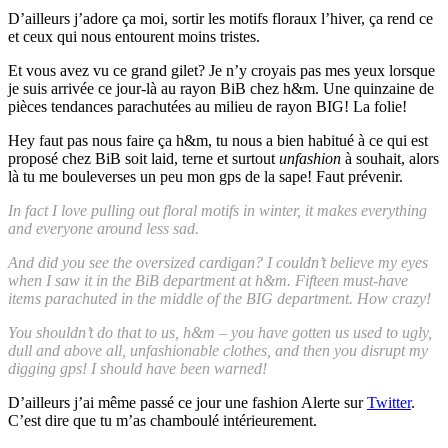
D’ailleurs j’adore ça moi, sortir les motifs floraux l’hiver, ça rend ce
et ceux qui nous entourent moins tristes.
Et vous avez vu ce grand gilet? Je n’y croyais pas mes yeux lorsque
je suis arrivée ce jour-là au rayon BiB chez h&m. Une quinzaine de
pièces tendances parachutées au milieu de rayon BIG! La folie!
Hey faut pas nous faire ça h&m, tu nous a bien habitué à ce qui est
proposé chez BiB soit laid, terne et surtout
unfashion
à souhait, alors
là tu me bouleverses un peu mon gps de la sape! Faut prévenir.
In fact I love pulling out floral motifs in winter, it makes everything
and everyone around less sad.
And did you see the oversized cardigan? I couldn’t believe my eyes
when I saw it in the BiB department at h&m. Fifteen must-have
items parachuted in the middle of the BIG department. How crazy!
You shouldn’t do that to us, h&m – you have gotten us used to ugly,
dull and above all, unfashionable clothes, and then you disrupt my
digging gps! I should have been warned!
D’ailleurs j’ai même passé ce jour une fashion Alerte sur
Twitter
.
C’est dire que tu m’as chamboulé intérieurement.