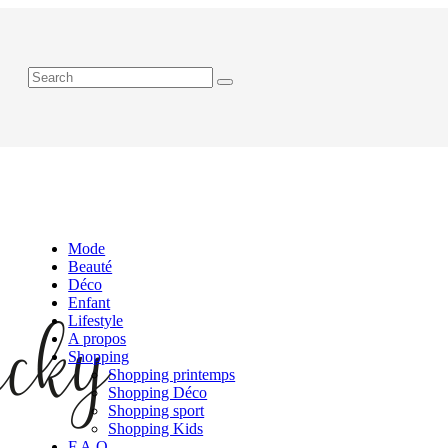
Mode
Beauté
Déco
Enfant
Lifestyle
A propos
Shopping
Shopping printemps
Shopping Déco
Shopping sport
Shopping Kids
F.A.Q.