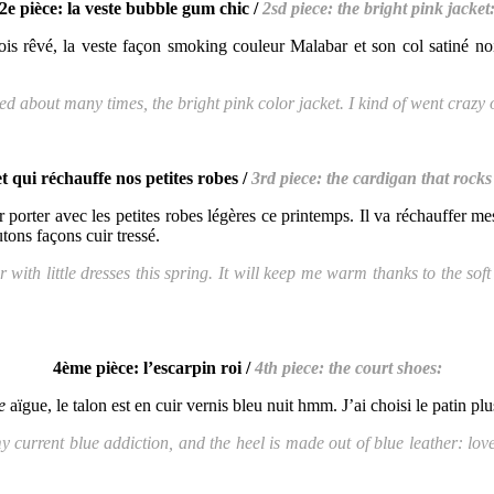
2e pièce: la veste bubble gum chic /
2sd piece: the bright pink jacket
ois rêvé, la veste façon smoking couleur Malabar et son col satiné noir
about many times, the bright pink color jacket. I kind of went crazy on th
let qui réchauffe nos petites robes /
3rd piece: the cardigan that rocks 
 porter avec les petites robes légères ce printemps. Il va réchauffer 
tons façons cuir tressé.
ith little dresses this spring. It will keep me warm thanks to the soft
4ème pièce: l’escarpin roi /
4th piece: the court shoes:
e
aïgue, le talon est en cuir vernis bleu nuit hmm. J’ai choisi le patin pl
urrent blue addiction, and the heel is made out of blue leather: love 