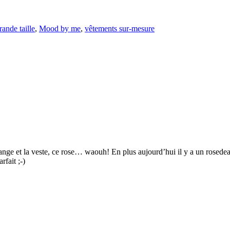
rande taille
,
Mood by me
,
vêtements sur-mesure
 orange et la veste, ce rose… waouh! En plus aujourd’hui il y a un rose
rfait ;-)