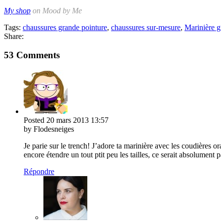
My shop
on Mood by Me
Tags:
chaussures grande pointure
,
chaussures sur-mesure
,
Marinière g
Share:
53 Comments
Posted
20 mars 2013
13:57
by Flodesneiges
Je parie sur le trench! J’adore ta marinière avec les coudières
encore étendre un tout ptit peu les tailles, ce serait absolument pa
Répondre