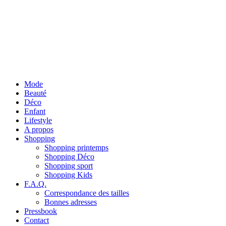
Mode
Beauté
Déco
Enfant
Lifestyle
A propos
Shopping
Shopping printemps
Shopping Déco
Shopping sport
Shopping Kids
F.A.Q.
Correspondance des tailles
Bonnes adresses
Pressbook
Contact