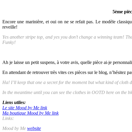
5ème pièc
Encore une marinière, et oui on ne se refait pas. Le modèle classiqu
reveille!
Yes another stripe top, and yes you don’t change a winning team! The 
Funky!
Ah je laisse un petit suspens, à votre avis, quelle pièce ai-je personna
En attendant de retrouver très vites ces pièces sur le blog, n’hésitez p
Ha! I’ll keep that one a secret for the moment but what kind of cloth d
In the meantime until you can see the clothes in OOTD here on the blo
Liens utiles:
Le site Mood by Me link
Ma boutique Mood by Me link
Links:
Mood by Me
website