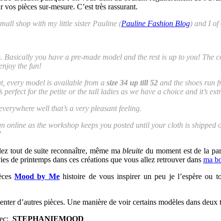
vos pièces sur-mesure. C’est très rassurant.
all shop with my little sister Pauline (
Pauline Fashion Blog
) and I o
 Basically you have a pre-made model and the rest is up to you! The colo
enjoy the fun!
t, every model is available from a
size 34 up till 52
and the shoes run 
’s perfect for the petite or the tall ladies as we have a choice and it’s 
verywhere well that’s a very pleasant feeling.
n online as the workshop keeps you posted until your cloth is shipped o
?
llez tout de suite reconnaître, même ma
bleuite
du moment est de la par
vies de printemps dans ces créations que vous allez retrouver dans
ma bo
ièces
Mood by Me
histoire de vous inspirer un peu je l’espère ou t
senter d’autres pièces. Une manière de voir certains modèles dans deux ta
vec:
STEPHANIEMOOD