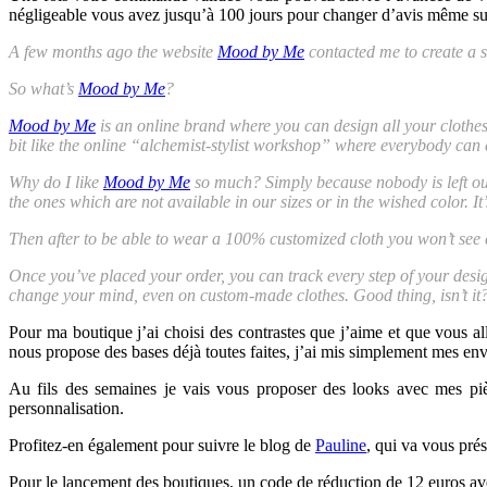
négligeable vous avez jusqu’à 100 jours pour changer d’avis même sur 
A few months ago the website
Mood by Me
contacted me to create a sm
So what’s
Mood by Me
?
Mood by Me
is an online brand where you can design all your clothes.
bit like the online “alchemist-stylist workshop” where everybody can 
Why do I like
Mood by Me
so much? Simply because nobody is left ou
the ones which are not available in our sizes or in the wished color. It
Then after to be able to wear a 100% customized cloth you won’t see e
Once you’ve placed your order, you can track every step of your desig
change your mind, even on custom-made clothes. Good thing, isn’t it
Pour ma boutique j’ai choisi des contrastes que j’aime et que vous a
nous propose des bases déjà toutes faites, j’ai mis simplement mes en
Au fils des semaines je vais vous proposer des looks avec mes p
personnalisation.
Profitez-en également pour suivre le blog de
Pauline
, qui va vous pré
Pour le lancement des boutiques, un code de réduction de 12 euros a