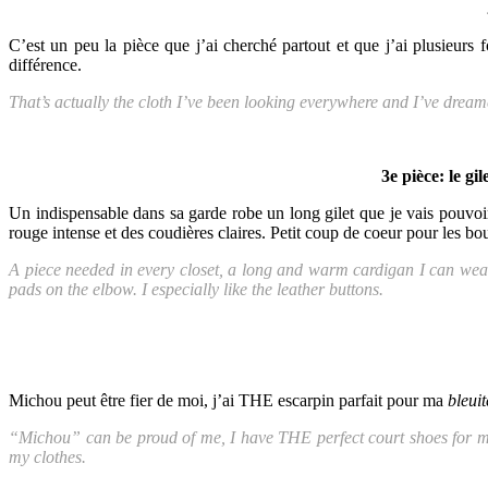
C’est un peu la pièce que j’ai cherché partout et que j’ai plusieurs f
différence.
That’s actually the cloth I’ve been looking everywhere and I’ve dreamed 
3e pièce: le gi
Un indispensable dans sa garde robe un long gilet que je vais pouvoir
rouge intense et des coudières claires. Petit coup de coeur pour les bou
A piece needed in every closet, a long and warm cardigan I can wear w
pads on the elbow. I especially like the leather buttons.
Michou peut être fier de moi, j’ai THE escarpin parfait pour ma
bleuit
“Michou” can be proud of me, I have THE perfect court shoes for my c
my clothes.