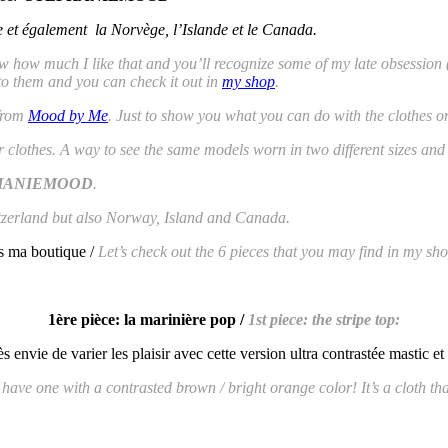
 et également la Norvège, l’Islande et le Canada.
ow how much I like that and you’ll recognize some of my late obsession 
to them and you can check it out in
my shop
.
 from
Mood by Me
. Just to show you what you can do with the clothes or
 clothes. A way to see the same models worn in two different sizes and th
HANIEMOOD
.
itzerland but also Norway, Island and Canada.
s ma boutique /
L
et’s check out the 6 pieces that you may find in my sh
1ère pièce: la marinière pop /
1st piece: the stripe top:
très envie de varier les plaisir avec cette version ultra contrastée mast
to have one with a contrasted brown / bright orange color! It’s a cloth 