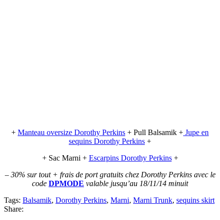
+
Manteau oversize Dorothy Perkins
+ Pull Balsamik +
Jupe en
sequins Dorothy Perkins
+
+ Sac Marni +
Escarpins Dorothy Perkins
+
– 30% sur tout + frais de port gratuits chez Dorothy Perkins avec le
code
DPMODE
valable jusqu’au 18/11/14 minuit
Tags:
Balsamik
,
Dorothy Perkins
,
Marni
,
Marni Trunk
,
sequins skirt
Share: