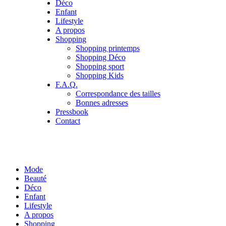
Déco
Enfant
Lifestyle
A propos
Shopping
Shopping printemps
Shopping Déco
Shopping sport
Shopping Kids
F.A.Q.
Correspondance des tailles
Bonnes adresses
Pressbook
Contact
Mode
Beauté
Déco
Enfant
Lifestyle
A propos
Shopping