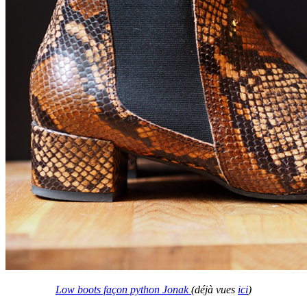
Low boots façon python Jonak
(déjà vues
ici
)