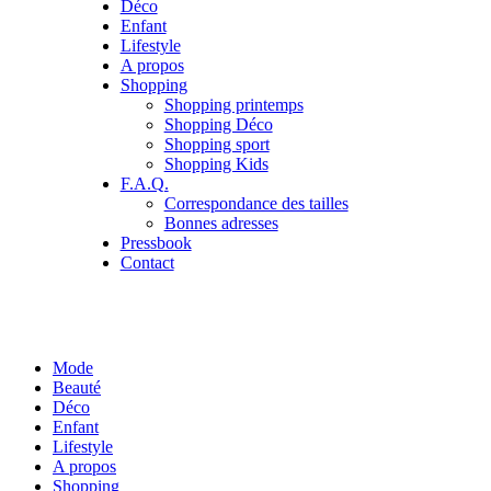
Déco
Enfant
Lifestyle
A propos
Shopping
Shopping printemps
Shopping Déco
Shopping sport
Shopping Kids
F.A.Q.
Correspondance des tailles
Bonnes adresses
Pressbook
Contact
Mode
Beauté
Déco
Enfant
Lifestyle
A propos
Shopping