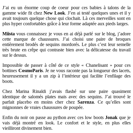
J’ai eu un énorme coup de coeur pour ces babies à talons de la
gamme wide fit chez
New Look
. J’en ai testé quelques unes et il y
avait toujours quelque chose qui clochait. Là ces merveilles sont en
plus hyper confortables grâce à leur forme adaptée aux pieds larges.
Miista
vous connaissez je vous en ai déjà parlé sur le blog, j’adore
cette marque de chaussures. J’ai choisi une paire de broques
entièrement brodés de sequins mordorés. Le plus c’est leur semelle
très brute en crêpe qui contraste bien avec la délicatesse du travail
sur le dessus.
Impossible de passer à côté de ce style « Chanelisant » pour ces
bottines
CosmoParis
. Je ne vous raconte pas la longueur des lacets,
heureusement il y a un zip à l’intérieur qui facilite l’enfilage des
boots.
Chez Marina Rinaldi j’avais flashé sur une paire quasiment
identique de salomés plates mais avec des sequins. J’ai trouvé le
parfait placebo en moins cher chez
Sarenza
. Ce qu’elles sont
mignonnes de vraies chaussures de poupée.
Enfin du noir on passe au python avec ces low boots
Jonak
que je
vais déjà montré en look. Le confort et le style, en plus elles
vieilliront divinement bien.