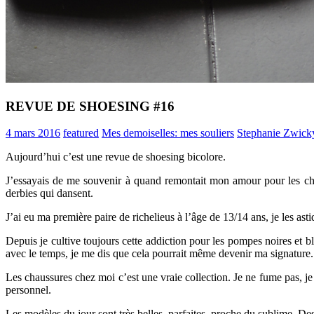
REVUE DE SHOESING #16
4 mars 2016
featured
Mes demoiselles: mes souliers
Stephanie Zwick
Aujourd’hui c’est une revue de shoesing bicolore.
J’essayais de me souvenir à quand remontait mon amour pour les chau
derbies qui dansent.
J’ai eu ma première paire de richelieus à l’âge
de 13/14 ans, je les asti
Depuis je cultive toujours cette addiction pour les pompes noires et 
avec le temps, je me dis que cela pourrait même devenir ma signature.
Les chaussures chez moi c’est une vraie collection. Je ne fume pas, je 
personnel.
Les modèles du jour sont très belles, parfaites, proche du sublime. De