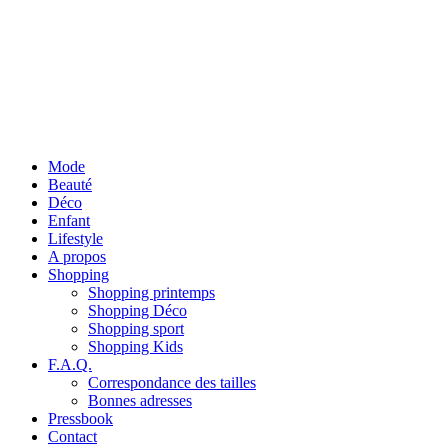
Mode
Beauté
Déco
Enfant
Lifestyle
A propos
Shopping
Shopping printemps
Shopping Déco
Shopping sport
Shopping Kids
F.A.Q.
Correspondance des tailles
Bonnes adresses
Pressbook
Contact