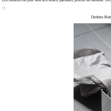
♡
Derbies Robe