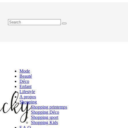
Mode
Beauté
Déco
Enfant
Lifestyle
A propos
Shopping
Shopping printemps
Shopping Déco
Shopping sport
Shopping Kids
F.A.Q.