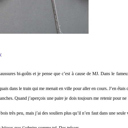
y
ssures bi-goûts et je pense que c’est à cause de MJ. Dans le fameux 
quais dans le train qui me menait en ville pour aller en cours. J’en étais 
blanches. Quand j’aperçois une paire je dois toujours me retenir pour n
bois très peu, mais j’ai des souliers plus qu’il n’en faut dans une seule 
s bijoux que j’admire comme tel. Des trésors.