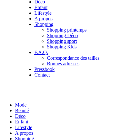
Déco
Enfant
Lifestyle
A propos
Shopping
Shopping printemps
Shopping Déco
Shopping sport
Shopping Kids
F.A.Q.
Correspondance des tailles
Bonnes adresses
Pressbook
Contact
Mode
Beauté
Déco
Enfant
Lifestyle
A propos
Shopping