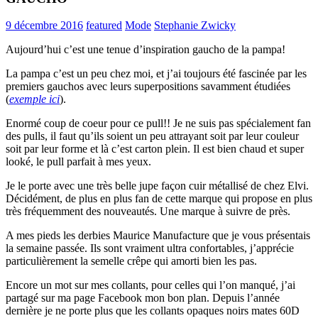
9 décembre 2016
featured
Mode
Stephanie Zwicky
Aujourd’hui c’est une tenue d’inspiration gaucho de la pampa!
La pampa c’est un peu chez moi, et j’ai toujours été fascinée par les
premiers gauchos avec leurs
superpositions savamment étudiées
(
exemple ici
).
Enormé coup de coeur pour ce pull!! Je ne suis pas spécialement fan
des pulls, il faut qu’ils soient un peu attrayant soit par leur couleur
soit par leur forme et là c’est carton plein. Il est bien chaud et super
looké, le pull parfait à mes yeux.
Je le porte avec une très belle jupe façon cuir métallisé de chez Elvi.
Décidément, de plus en plus fan de cette marque qui propose en plus
très fréquemment des nouveautés. Une marque à suivre de près.
A mes pieds les derbies Maurice Manufacture que je vous présentais
la semaine passée. Ils sont vraiment ultra confortables, j’apprécie
particulièrement la semelle crêpe qui amorti bien les pas.
Encore un mot sur mes collants, pour celles qui l’on manqué, j’ai
partagé sur ma page Facebook mon bon plan. Depuis l’année
dernière je ne porte plus que les collants opaques noirs mates 60D