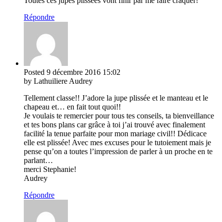
Toutes ces jupes plissées vont finir par me faire craquer!
Répondre
Posted
9 décembre 2016
15:02
by Lathuiliere Audrey
Tellement classe!! J’adore la jupe plissée et le manteau et le
chapeau et… en fait tout quoi!!
Je voulais te remercier pour tous tes conseils, ta bienveillance
et tes bons plans car grâce à toi j’ai trouvé avec finalement
facilité la tenue parfaite pour mon mariage civil!! Dédicace
elle est plissée! Avec mes excuses pour le tutoiement mais je
pense qu’on a toutes l’impression de parler à un proche en te
parlant…
merci Stephanie!
Audrey
Répondre