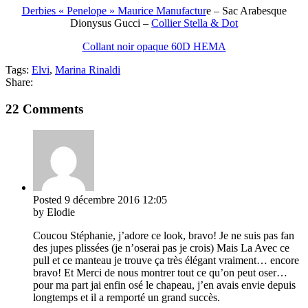
Derbies « Penelope » Maurice Manufactur
e – Sac Arabesque
Dionysus Gucci –
Collier Stella & Dot
Collant noir opaque 60D HEMA
Tags:
Elvi
,
Marina Rinaldi
Share:
22 Comments
Posted
9 décembre 2016
12:05
by Elodie
Coucou Stéphanie, j’adore ce look, bravo! Je ne suis pas fan
des jupes plissées (je n’oserai pas je crois) Mais La Avec ce
pull et ce manteau je trouve ça très élégant vraiment… encore
bravo! Et Merci de nous montrer tout ce qu’on peut oser…
pour ma part jai enfin osé le chapeau, j’en avais envie depuis
longtemps et il a remporté un grand succès.