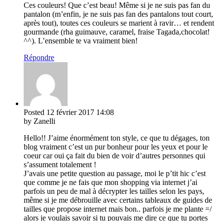
Ces couleurs! Que c’est beau! Même si je ne suis pas fan du
pantalon (m’enfin, je ne suis pas fan des pantalons tout court,
après tout), toutes ces couleurs se marient à ravir… et rendent
gourmande (rha guimauve, caramel, fraise Tagada,chocolat!
^^). L’ensemble te va vraiment bien!
Répondre
Posted
12 février 2017
14:08
by Zanelli
Hello!! J’aime énormément ton style, ce que tu dégages, ton
blog vraiment c’est un pur bonheur pour les yeux et pour le
coeur car oui ça fait du bien de voir d’autres personnes qui
s’assument totalement !
J’avais une petite question au passage, moi le p’tit hic c’est
que comme je ne fais que mon shopping via internet j’ai
parfois un peu de mal à décrypter les tailles selon les pays,
même si je me débrouille avec certains tableaux de guides de
tailles que propose internet mais bon.. parfois je me plante =/
alors je voulais savoir si tu pouvais me dire ce que tu portes