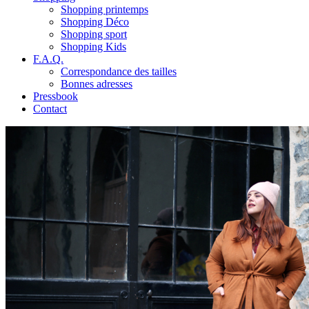
Shopping printemps
Shopping Déco
Shopping sport
Shopping Kids
F.A.Q.
Correspondance des tailles
Bonnes adresses
Pressbook
Contact