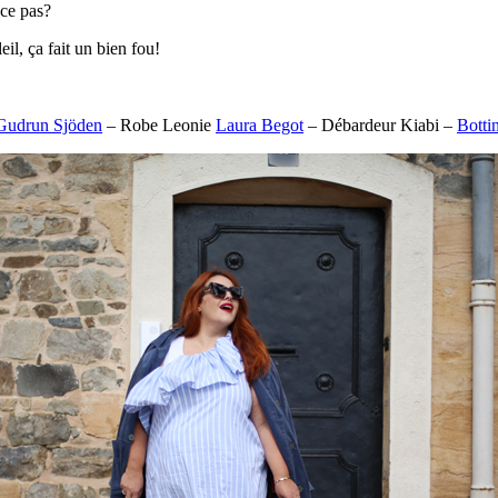
-ce pas?
eil, ça fait un bien fou!
Gudrun Sjöden
– Robe Leonie
Laura Begot
– Débardeur Kiabi –
Botti