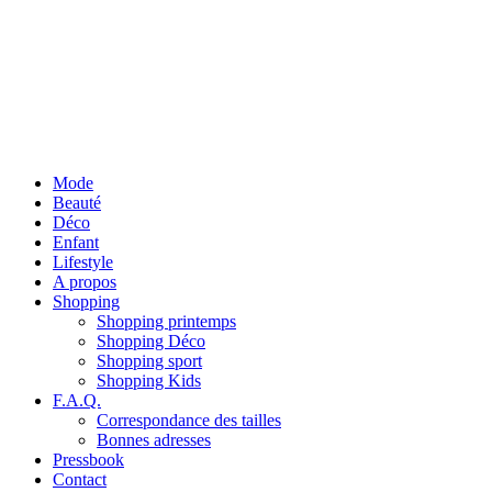
Mode
Beauté
Déco
Enfant
Lifestyle
A propos
Shopping
Shopping printemps
Shopping Déco
Shopping sport
Shopping Kids
F.A.Q.
Correspondance des tailles
Bonnes adresses
Pressbook
Contact