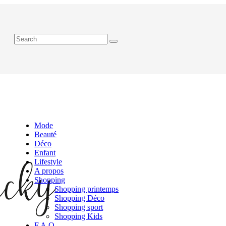
Mode
Beauté
Déco
Enfant
Lifestyle
A propos
Shopping
Shopping printemps
Shopping Déco
Shopping sport
Shopping Kids
F.A.Q.