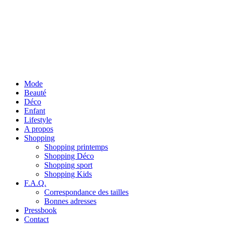
Mode
Beauté
Déco
Enfant
Lifestyle
A propos
Shopping
Shopping printemps
Shopping Déco
Shopping sport
Shopping Kids
F.A.Q.
Correspondance des tailles
Bonnes adresses
Pressbook
Contact