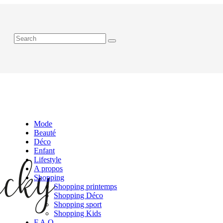
Mode
Beauté
Déco
Enfant
Lifestyle
A propos
Shopping
Shopping printemps
Shopping Déco
Shopping sport
Shopping Kids
F.A.Q.