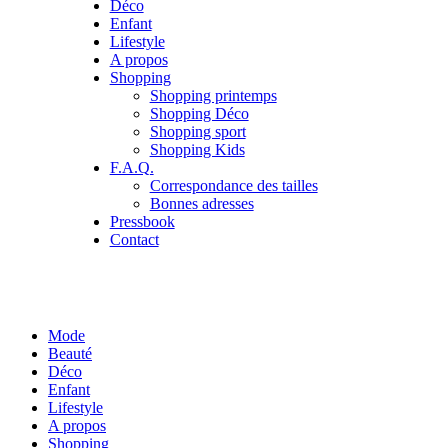
Déco
Enfant
Lifestyle
A propos
Shopping
Shopping printemps
Shopping Déco
Shopping sport
Shopping Kids
F.A.Q.
Correspondance des tailles
Bonnes adresses
Pressbook
Contact
Mode
Beauté
Déco
Enfant
Lifestyle
A propos
Shopping