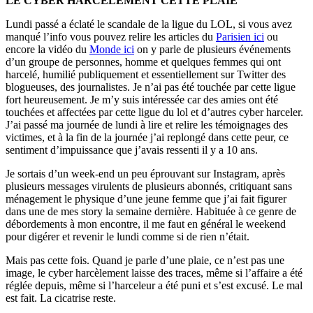
LE CYBER HARCELEMENT CETTE PLAIE
Lundi passé a éclaté le scandale de la ligue du LOL, si vous avez
manqué l’info vous pouvez relire les articles du
Parisien ici
ou
encore la vidéo du
Monde ici
on y parle de plusieurs événements
d’un groupe de personnes, homme et quelques femmes qui ont
harcelé, humilié publiquement et essentiellement sur Twitter des
blogueuses, des journalistes. Je n’ai pas été touchée par cette ligue
fort heureusement. Je m’y suis intéressée car des amies ont été
touchées et affectées par cette ligue du lol et d’autres cyber harceler.
J’ai passé ma journée de lundi à lire et relire les témoignages des
victimes, et à la fin de la journée j’ai replongé dans cette peur, ce
sentiment d’impuissance que j’avais ressenti il y a 10 ans.
Je sortais d’un week-end un peu éprouvant sur Instagram, après
plusieurs messages virulents de plusieurs abonnés, critiquant sans
ménagement le physique d’une jeune femme que j’ai fait figurer
dans une de mes story la semaine dernière. Habituée à ce genre de
débordements à mon encontre, il me faut en général le weekend
pour digérer et revenir le lundi comme si de rien n’était.
Mais pas cette fois. Quand je parle d’une plaie, ce n’est pas une
image, le cyber harcèlement laisse des traces, même si l’affaire a été
réglée depuis, même si l’harceleur a été puni et s’est excusé. Le mal
est fait. La cicatrise reste.