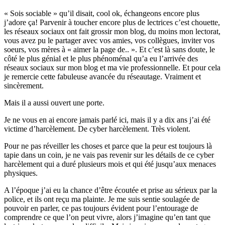
« Sois sociable » qu’il disait, cool ok, échangeons encore plus
j’adore ça! Parvenir à toucher encore plus de lectrices c’est chouette,
les réseaux sociaux ont fait grossir mon blog, du moins mon lectorat,
vous avez pu le partager avec vos amies, vos collègues, inviter vos
soeurs, vos mères à « aimer la page de.. ». Et c’est là sans doute, le
côté le plus génial et le plus phénoménal qu’a eu l’arrivée des
réseaux sociaux sur mon blog et ma vie professionnelle. Et pour cela
je remercie cette fabuleuse avancée du réseautage. Vraiment et
sincèrement.
Mais il a aussi ouvert une porte.
Je ne vous en ai encore jamais parlé ici, mais il y a dix ans j’ai été
victime d’harcèlement. De cyber harcèlement. Très violent.
Pour ne pas réveiller les choses et parce que la peur est toujours là
tapie dans un coin, je ne vais pas revenir sur les détails de ce cyber
harcèlement qui a duré plusieurs mois et qui été jusqu’aux menaces
physiques.
A l’époque j’ai eu la chance d’être écoutée et prise au sérieux par la
police, et ils ont reçu ma plainte. Je me suis sentie soulagée de
pouvoir en parler, ce pas toujours évident pour l’entourage de
comprendre ce que l’on peut vivre, alors j’imagine qu’en tant que