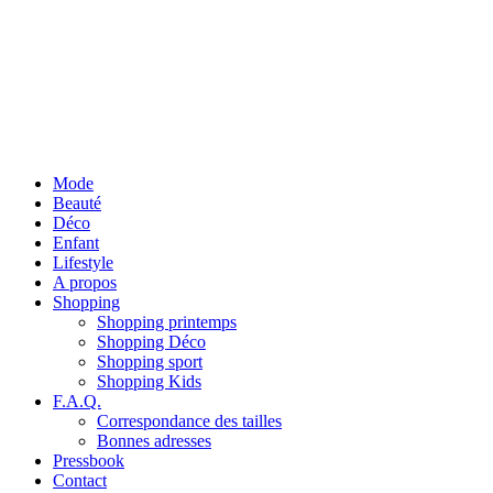
Mode
Beauté
Déco
Enfant
Lifestyle
A propos
Shopping
Shopping printemps
Shopping Déco
Shopping sport
Shopping Kids
F.A.Q.
Correspondance des tailles
Bonnes adresses
Pressbook
Contact