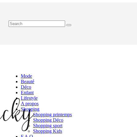
Mode
Beauté
Déco
Enfant
Lifestyle
A propos
Shopping
Shopping printemps
Shopping Déco
Shopping sport
Shopping Kids
F.A.Q.