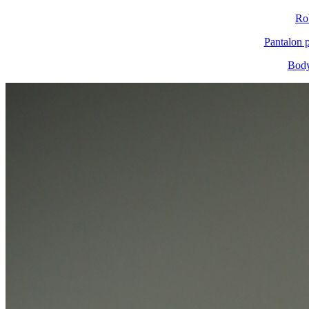
Ro
Pantalon p
Body