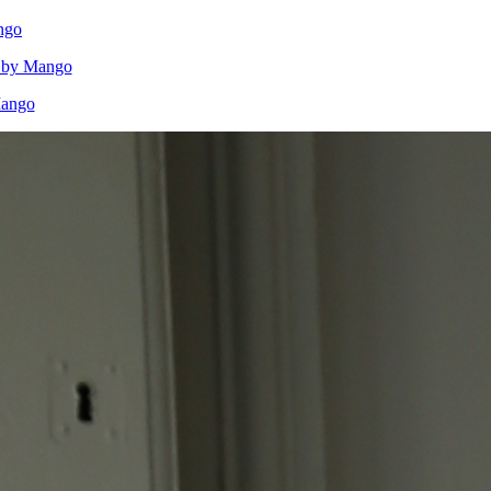
ngo
a by Mango
Mango