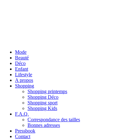
Mode
Beauté
Déco
Enfant
Lifestyle
A propos
Shopping
Shopping printemps
Shopping Déco
Shopping sport
Shopping Kids
F.A.Q.
Correspondance des tailles
Bonnes adresses
Pressbook
Contact