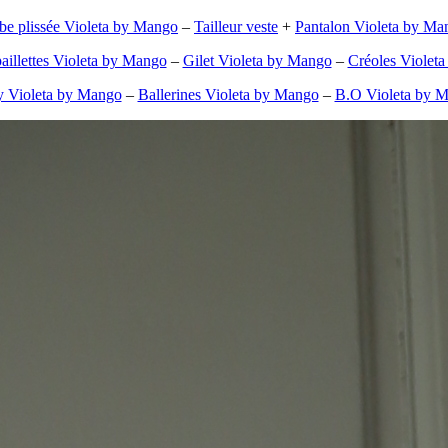
be plissée Violeta by Mango
–
Tailleur veste
+
Pantalon Violeta by Ma
aillettes Violeta by Mango
–
Gilet Violeta by Mango
–
Créoles Violet
 Violeta by Mango
–
Ballerines Violeta by Mango
–
B.O Violeta by 