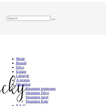
Mode
Beauté
Déco
Enfant
Lifestyle
A propos
Shopping
Shopping printemps
Shopping Déco
Shopping sport
Shopping Kids
F.A.Q.