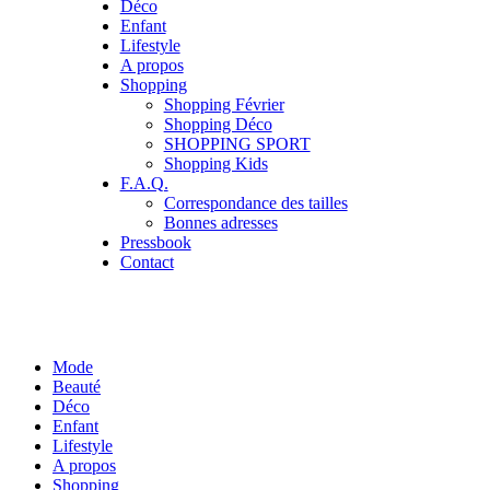
Déco
Enfant
Lifestyle
A propos
Shopping
Shopping Février
Shopping Déco
SHOPPING SPORT
Shopping Kids
F.A.Q.
Correspondance des tailles
Bonnes adresses
Pressbook
Contact
Mode
Beauté
Déco
Enfant
Lifestyle
A propos
Shopping