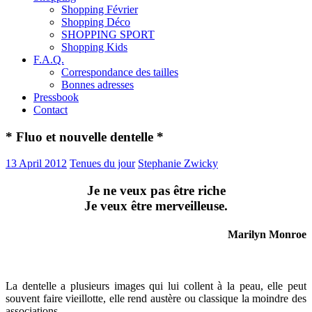
Shopping Février
Shopping Déco
SHOPPING SPORT
Shopping Kids
F.A.Q.
Correspondance des tailles
Bonnes adresses
Pressbook
Contact
* Fluo et nouvelle dentelle *
13 April 2012
Tenues du jour
Stephanie Zwicky
Je ne veux pas être riche
Je veux être merveilleuse.
Marilyn Monroe
La dentelle a plusieurs images qui lui collent à la peau, elle peut
souvent faire vieillotte, elle rend austère ou classique la moindre des
associations.