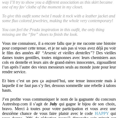
way I’ll try to show you a different association as this skirt became
one of my fav’ clothe of the moment in my closet.
To give this outfit some twist I made it rock with a leather jacket and
some fluo colored jewelries, making the whole very contemporary!
You can feel the Prada inspiration in this outfit, the only thing
missing are the “fire” shoes to finish the look.
Vous me connaissez, il a encore fallu que je me raconte une histoire
pour composer cette tenue, et je ne sais pas si vous avez déjà pu voir
le film des années 40′ “
Arsenic et vieilles dentelles”
? Des vieilles
dames toutes gentilles, toutes mignonnes avec leurs chemisiers aux
cols en dentelle et leurs airs de grand-mères innocentes, zigouaillent
l’un après l’autre des vieux messieurs seuls au monde juste pour leur
rendre service.
Et bien c’est un peu ça aujourd’hui, une tenue innocente mais à
laquelle il ne faut pas s’y fier, dessous sommeille une rebelle à talons
hauts.
J’en profite vous communiquer le nom de la gagnante du concours
Autreshop.com il s’agit de
July
qui gagne le bijou de son choix,
bravo. Merci à toutes pour votre participation et vous avez une
deuxième chance de vous faire plaisir avec le code
HAPPY
qui