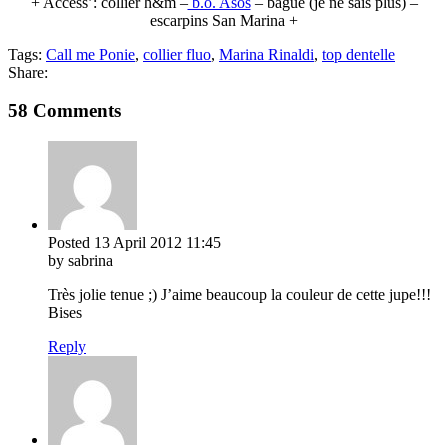
+ Access’: collier h&m –
b.o. Asos
– bague (je ne sais plus) –
escarpins San Marina +
Tags:
Call me Ponie
,
collier fluo
,
Marina Rinaldi
,
top dentelle
Share:
58 Comments
Posted
13 April 2012
11:45
by sabrina
Très jolie tenue ;) J’aime beaucoup la couleur de cette jupe!!!
Bises
Reply