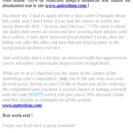
vous donne -20% de réduction jusqu’à dimanche soir minuit sur
absolument tout le site
www.autreshop.com
!
You know me, I had to again tell me a story when I thought about
this outfit, and I don’t know if you had the chance to watch this
movie from the 40’s: “Arsenic and Old Lace”? The story is about
old ladies that seems all sweet and nice wearing their blouses with
lace collars. Under their innocent grand-mother’s looks, they are
killing one after the other, old men that are kind of alone in the
world just to do them a service.
And well today that’s a bit that, an innocent outfit but appearances
can be deceptive: underneath sleeps a rebel in high-heels.
While we’re at it I shall tell you the name of the winner of the
Autreshop.com’s competition:
July
you’re the one who won your
favorite jewel, hurray to you! I’d like to thank you all for entering
the competition and you have a second chance to indulge yourself
with the code
HAPPY
which will give you a 20% discount (valid
until this Sunday at midnight) on all the website
www.autreshop.com
!
Bon week-end !
I hope you’ll all have a great weekend!