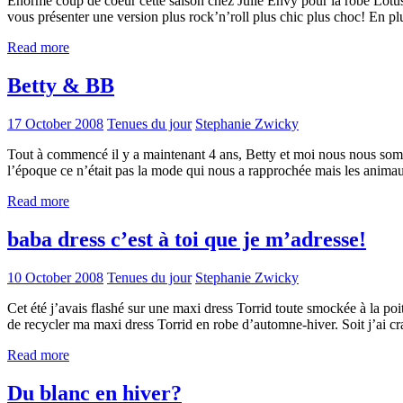
Enorme coup de coeur cette saison chez Julie Envy pour la robe Lotus!
vous présenter une version plus rock’n’roll plus chic plus choc! En 
Read more
Betty & BB
17 October 2008
Tenues du jour
Stephanie Zwicky
Tout à commencé il y a maintenant 4 ans, Betty et moi nous nous somme
l’époque ce n’était pas la mode qui nous a rapprochée mais les animau
Read more
baba dress c’est à toi que je m’adresse!
10 October 2008
Tenues du jour
Stephanie Zwicky
Cet été j’avais flashé sur une maxi dress Torrid toute smockée à la poi
de recycler ma maxi dress Torrid en robe d’automne-hiver. Soit j’ai 
Read more
Du blanc en hiver?