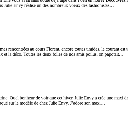
 Elle vous avait sans doute déjà tapé dans l’oeil en noire? Découvrez 
plus Julie Envy réalise un des nombreux voeux des fashionistas…
s rencontrées au cours Florent, encore toutes timides, le courant est t
x et la déco. Toutes les deux folles de nos amis poilus, on papotait…
trine. Quel bonheur de voir que cet hiver, Julie Envy a crée une maxi dre
craqué sur le modèle de chez Julie Envy. J’adore son maxi…