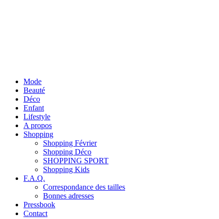
Mode
Beauté
Déco
Enfant
Lifestyle
A propos
Shopping
Shopping Février
Shopping Déco
SHOPPING SPORT
Shopping Kids
F.A.Q.
Correspondance des tailles
Bonnes adresses
Pressbook
Contact