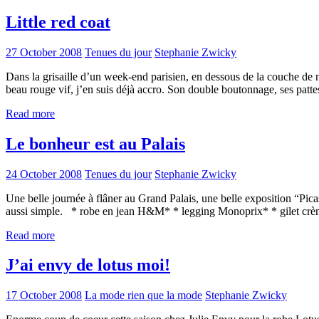
Little red coat
27 October 2008
Tenues du jour
Stephanie Zwicky
Dans la grisaille d’un week-end parisien, en dessous de la couche de nu
beau rouge vif, j’en suis déjà accro. Son double boutonnage, ses pattes
Read more
Le bonheur est au Palais
24 October 2008
Tenues du jour
Stephanie Zwicky
Une belle journée à flâner au Grand Palais, une belle exposition “Picass
aussi simple. * robe en jean H&M* * legging Monoprix* * gilet cr
Read more
J’ai envy de lotus moi!
17 October 2008
La mode rien que la mode
Stephanie Zwicky