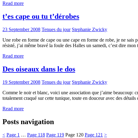
Read more
t’es cape ou tu t’dérobes
23 September 2008
Tenues du jour
Stephanie Zwicky
Une robe en forme de cape ou une cape en forme de robe, je ne sais pa
résisté, j’ai même bravé la foule des Halles un samedi, c’est dire mon
Read more
Des oiseaux dans le dos
19 September 2008
Tenues du jour
Stephanie Zwicky
Comme le noir et blanc, voici une association que j’aime beaucoup: cr
totalement craqué sur cette tunique, toute en douceur avec des détails 
Read more
Posts navigation
<
Page
1
…
Page
118
Page
119
Page
120
Page
121
>