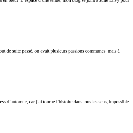
la en bleu! L’espace d’une tenue, mon blog se joint à Julie Envy pour
out de suite passé, on avait plusieurs passions communes, mais à
ss d’automne, car j’ai tourné l’histoire dans tous les sens, impossible