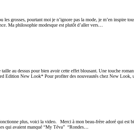
 les grosses, pourtant moi je n’ignore pas la mode, je m’en inspire tous
ance. Ma philosophie modesque est plutôt d’aller vers…
 une taille au dessus pour bien avoir cette effet blousant. Une touch
imited Edition New Look* Pour profiter des nouveautés chez New Look
onctionne plus, voici la video. Merci à mon beau-frère adoré qui est bie
r celles qui avaient manqué “My Téva” “Rondes…