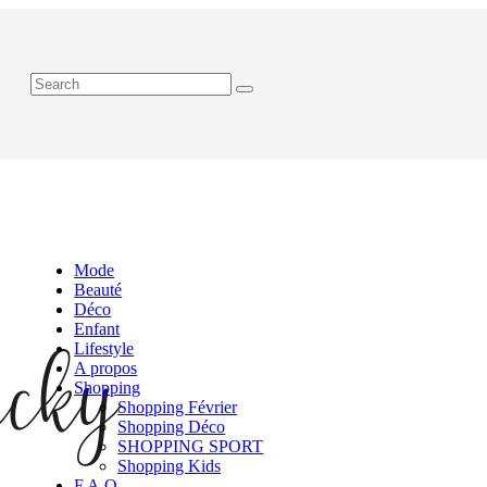
Mode
Beauté
Déco
Enfant
Lifestyle
A propos
Shopping
Shopping Février
Shopping Déco
SHOPPING SPORT
Shopping Kids
F.A.Q.