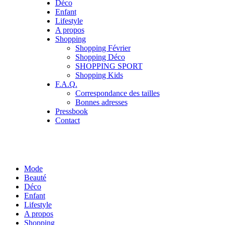
Déco
Enfant
Lifestyle
A propos
Shopping
Shopping Février
Shopping Déco
SHOPPING SPORT
Shopping Kids
F.A.Q.
Correspondance des tailles
Bonnes adresses
Pressbook
Contact
Mode
Beauté
Déco
Enfant
Lifestyle
A propos
Shopping