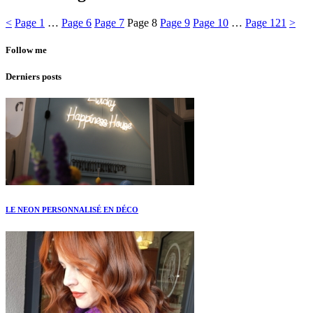
<
Page
1
…
Page
6
Page
7
Page
8
Page
9
Page
10
…
Page
121
>
Follow me
Derniers posts
LE NEON PERSONNALISÉ EN DÉCO