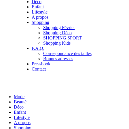
Déco
Enfant
Lifestyle
A propos
Shopping
Shopping Février
Shopping Déco
SHOPPING SPORT
Shopping Kids
F.A.Q.
Correspondance des tailles
Bonnes adresses
Pressbook
Contact
Mode
Beauté
Déco
Enfant
Lifestyle
A propos
Shopping