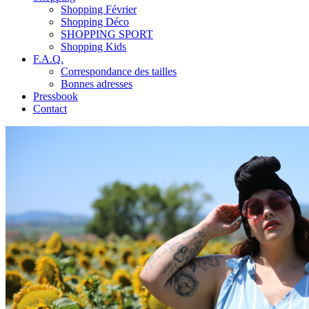
Shopping Février
Shopping Déco
SHOPPING SPORT
Shopping Kids
F.A.Q.
Correspondance des tailles
Bonnes adresses
Pressbook
Contact