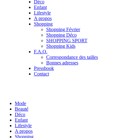
Déco
Enfant
Lifestyle
A propos
Shopping
Shopping Février
Shopping Déco
SHOPPING SPORT
Shopping Kids
F.A.Q.
Correspondance des tailles
Bonnes adresses
Pressbook
Contact
Mode
Beauté
Déco
Enfant
Lifestyle
A propos
Shopping