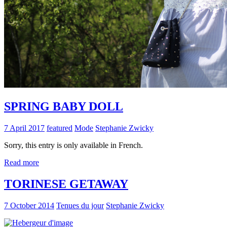
SPRING BABY DOLL
7 April 2017
featured
Mode
Stephanie Zwicky
Sorry, this entry is only available in French.
Read more
TORINESE GETAWAY
7 October 2014
Tenues du jour
Stephanie Zwicky