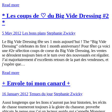
Read more
* Les coups de ♡ du Big Vide Dressing #2
*
5 May 2012
Les bons plans
Stephanie Zwicky
Le Big Vide Dressing fête ses 1 mois aujourd’hui ! The “Big Vide
Dressing” celebrates its first 1 month anniversary! Pour fêter ça voici
une #2e sélection coups de coeur du Big Vide Dressing, les ventes
se déroulent toujours bien et le turn over des nouveautés est régulier.
J’ai majoritairement d’excellents retours de la part des vendeuses, et
j’espère que…
Read more
+ Envole toi mon canard +
16 January 2012
Tenues du jour
Stephanie Zwicky
Aussi longtemps que les lions n’auront pas leur historien, les récits
de chasse tourneront toujours à la gloire du chasseur. proverbe
africain Je pense que j’ai un lecteur assidu qui s’appelle Monsieur