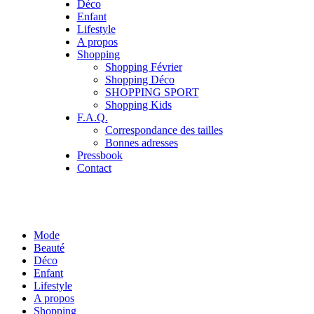
Déco
Enfant
Lifestyle
A propos
Shopping
Shopping Février
Shopping Déco
SHOPPING SPORT
Shopping Kids
F.A.Q.
Correspondance des tailles
Bonnes adresses
Pressbook
Contact
Mode
Beauté
Déco
Enfant
Lifestyle
A propos
Shopping