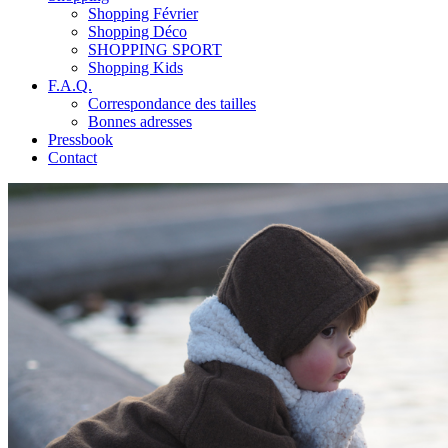
Shopping Février
Shopping Déco
SHOPPING SPORT
Shopping Kids
F.A.Q.
Correspondance des tailles
Bonnes adresses
Pressbook
Contact