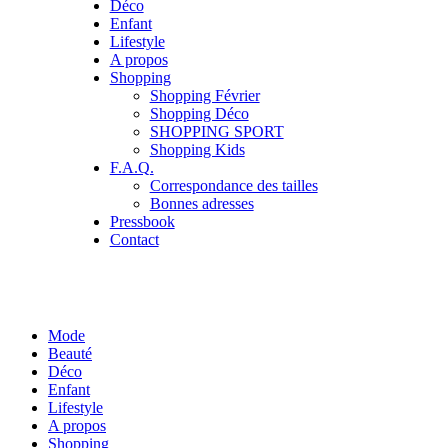
Déco
Enfant
Lifestyle
A propos
Shopping
Shopping Février
Shopping Déco
SHOPPING SPORT
Shopping Kids
F.A.Q.
Correspondance des tailles
Bonnes adresses
Pressbook
Contact
Mode
Beauté
Déco
Enfant
Lifestyle
A propos
Shopping