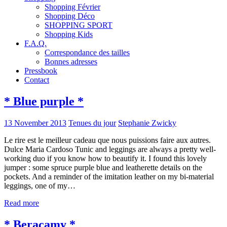
Shopping Février
Shopping Déco
SHOPPING SPORT
Shopping Kids
F.A.Q.
Correspondance des tailles
Bonnes adresses
Pressbook
Contact
* Blue purple *
13 November 2013
Tenues du jour
Stephanie Zwicky
Le rire est le meilleur cadeau que nous puissions faire aux autres.
Dulce Maria Cardoso Tunic and leggings are always a pretty well-
working duo if you know how to beautify it. I found this lovely
jumper : some spruce purple blue and leatherette details on the
pockets. And a reminder of the imitation leather on my bi-material
leggings, one of my…
Read more
* Beracamy *