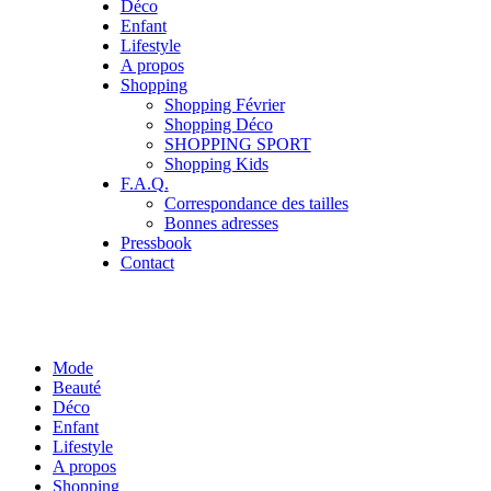
Déco
Enfant
Lifestyle
A propos
Shopping
Shopping Février
Shopping Déco
SHOPPING SPORT
Shopping Kids
F.A.Q.
Correspondance des tailles
Bonnes adresses
Pressbook
Contact
Mode
Beauté
Déco
Enfant
Lifestyle
A propos
Shopping