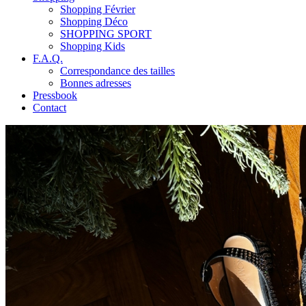
Shopping Février
Shopping Déco
SHOPPING SPORT
Shopping Kids
F.A.Q.
Correspondance des tailles
Bonnes adresses
Pressbook
Contact