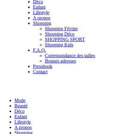
Déco
Enfant
Lifestyle
A propos
Shopping
Shopping Février
Shopping Déco
SHOPPING SPORT
Shopping Kids
F.A.Q.
Correspondance des tailles
Bonnes adresses
Pressbook
Contact
Mode
Beauté
Déco
Enfant
Lifestyle
A propos
Shopping