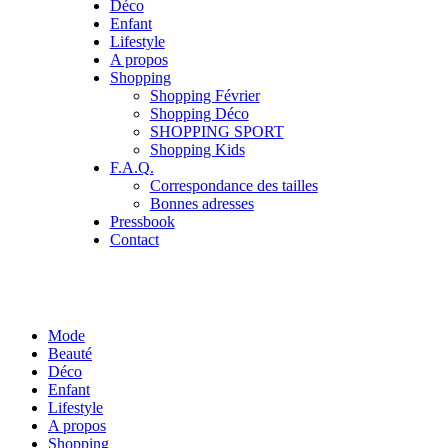
Déco
Enfant
Lifestyle
A propos
Shopping
Shopping Février
Shopping Déco
SHOPPING SPORT
Shopping Kids
F.A.Q.
Correspondance des tailles
Bonnes adresses
Pressbook
Contact
Mode
Beauté
Déco
Enfant
Lifestyle
A propos
Shopping