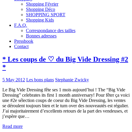
Shopping Février
Shopping Déco
SHOPPING SPORT
Shopping Kids
F.A.Q.
Correspondance des tailles
Bonnes adresses
Pressbook
Contact
* Les coups de ♡ du Big Vide Dressing #2
*
5 May 2012
Les bons plans
Stephanie Zwicky
Le Big Vide Dressing fête ses 1 mois aujourd’hui ! The “Big Vide
Dressing” celebrates its first 1 month anniversary! Pour fêter ça voici
une #2e sélection coups de coeur du Big Vide Dressing, les ventes
se déroulent toujours bien et le turn over des nouveautés est régulier.
J’ai majoritairement d’excellents retours de la part des vendeuses, et
j’espère que…
Read more