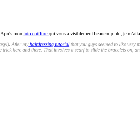
. Après mon
tuto coiffure
qui vous a visiblement beaucoup plu, je m’atta
easy!). After my
hairdressing tutorial
that you guys seemed to like very 
tle trick here and there. That involves a scarf to slide the bracelets on, a