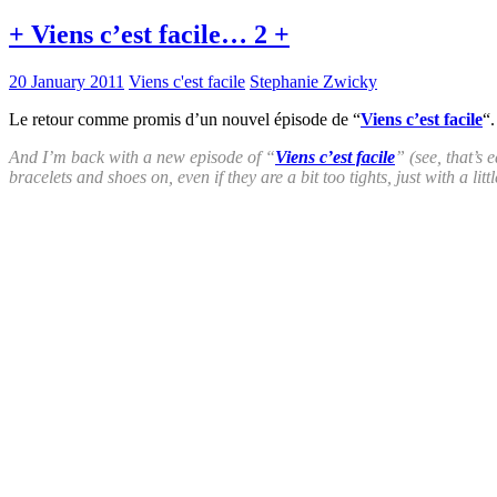
+ Viens c’est facile… 2 +
20 January 2011
Viens c'est facile
Stephanie Zwicky
Le retour comme promis d’un nouvel épisode de “
Viens c’est facile
“
And I’m back with a new episode of “
Viens c’est facile
” (see, that’s 
bracelets and shoes on, even if they are a bit too tights, just with a lit