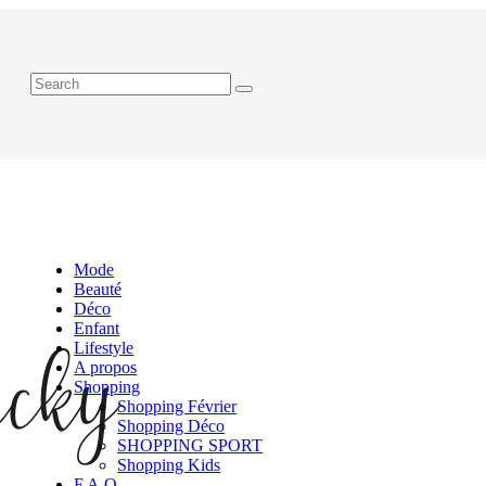
Mode
Beauté
Déco
Enfant
Lifestyle
A propos
Shopping
Shopping Février
Shopping Déco
SHOPPING SPORT
Shopping Kids
F.A.Q.