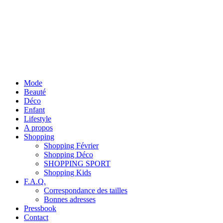
Mode
Beauté
Déco
Enfant
Lifestyle
A propos
Shopping
Shopping Février
Shopping Déco
SHOPPING SPORT
Shopping Kids
F.A.Q.
Correspondance des tailles
Bonnes adresses
Pressbook
Contact