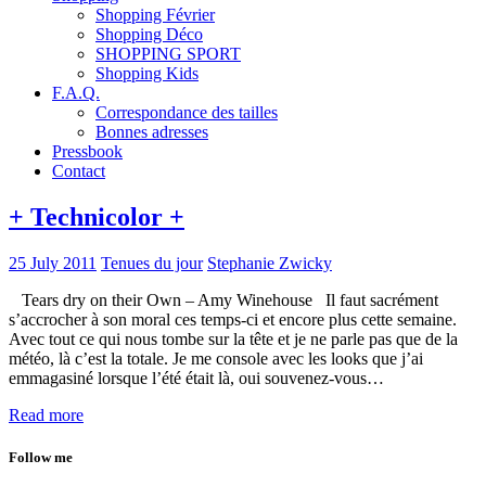
Shopping Février
Shopping Déco
SHOPPING SPORT
Shopping Kids
F.A.Q.
Correspondance des tailles
Bonnes adresses
Pressbook
Contact
+ Technicolor +
25 July 2011
Tenues du jour
Stephanie Zwicky
Tears dry on their Own – Amy Winehouse Il faut sacrément
s’accrocher à son moral ces temps-ci et encore plus cette semaine.
Avec tout ce qui nous tombe sur la tête et je ne parle pas que de la
météo, là c’est la totale. Je me console avec les looks que j’ai
emmagasiné lorsque l’été était là, oui souvenez-vous…
Read more
Follow me