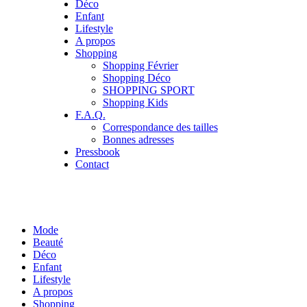
Déco
Enfant
Lifestyle
A propos
Shopping
Shopping Février
Shopping Déco
SHOPPING SPORT
Shopping Kids
F.A.Q.
Correspondance des tailles
Bonnes adresses
Pressbook
Contact
Mode
Beauté
Déco
Enfant
Lifestyle
A propos
Shopping