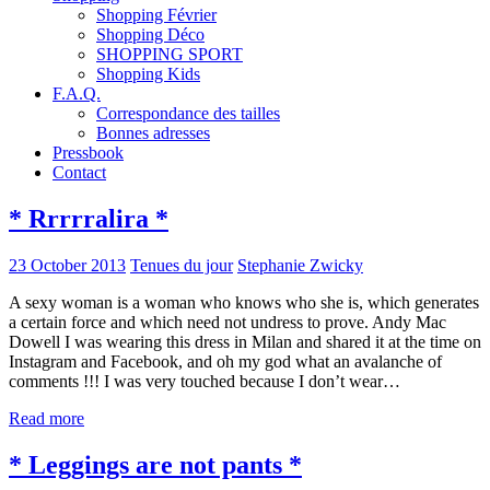
Shopping Février
Shopping Déco
SHOPPING SPORT
Shopping Kids
F.A.Q.
Correspondance des tailles
Bonnes adresses
Pressbook
Contact
* Rrrrralira *
23 October 2013
Tenues du jour
Stephanie Zwicky
A sexy woman is a woman who knows who she is, which generates
a certain force and which need not undress to prove. Andy Mac
Dowell I was wearing this dress in Milan and shared it at the time on
Instagram and Facebook, and oh my god what an avalanche of
comments !!! I was very touched because I don’t wear…
Read more
* Leggings are not pants *