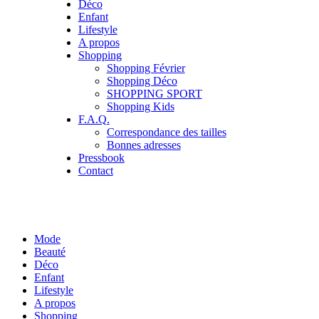
Déco
Enfant
Lifestyle
A propos
Shopping
Shopping Février
Shopping Déco
SHOPPING SPORT
Shopping Kids
F.A.Q.
Correspondance des tailles
Bonnes adresses
Pressbook
Contact
Mode
Beauté
Déco
Enfant
Lifestyle
A propos
Shopping