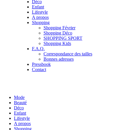
Déco
Enfant
Lifestyle
A propos
Shopping
Shopping Février
Shopping Déco
SHOPPING SPORT
Shopping Kids
F.A.Q.
Correspondance des tailles
Bonnes adresses
Pressbook
Contact
Mode
Beauté
Déco
Enfant
Lifestyle
A propos
Shopping