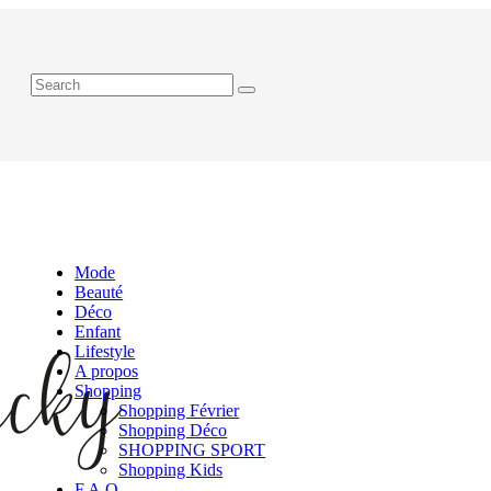
Mode
Beauté
Déco
Enfant
Lifestyle
A propos
Shopping
Shopping Février
Shopping Déco
SHOPPING SPORT
Shopping Kids
F.A.Q.