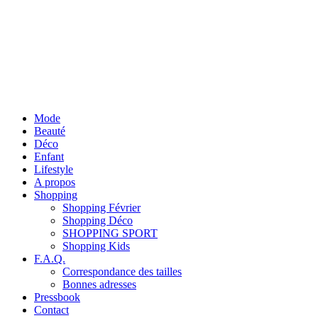
Mode
Beauté
Déco
Enfant
Lifestyle
A propos
Shopping
Shopping Février
Shopping Déco
SHOPPING SPORT
Shopping Kids
F.A.Q.
Correspondance des tailles
Bonnes adresses
Pressbook
Contact