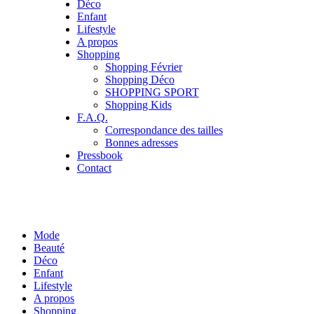
Déco
Enfant
Lifestyle
A propos
Shopping
Shopping Février
Shopping Déco
SHOPPING SPORT
Shopping Kids
F.A.Q.
Correspondance des tailles
Bonnes adresses
Pressbook
Contact
Mode
Beauté
Déco
Enfant
Lifestyle
A propos
Shopping