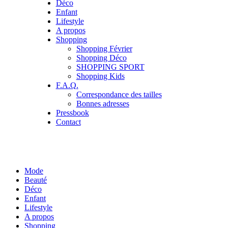
Déco
Enfant
Lifestyle
A propos
Shopping
Shopping Février
Shopping Déco
SHOPPING SPORT
Shopping Kids
F.A.Q.
Correspondance des tailles
Bonnes adresses
Pressbook
Contact
Mode
Beauté
Déco
Enfant
Lifestyle
A propos
Shopping