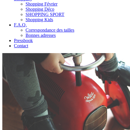
Shopping Février
Shopping Déco
SHOPPING SPORT
Shopping Kids
F.A.Q.
Correspondance des tailles
Bonnes adresses
Pressbook
Contact