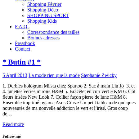
Shopping Février
Shopping Déco
SHOPPING SPORT
Shopping Kids
F.A.Q.
Correspondance des tailles
Bonnes adresses
Pressbook
Contact
* Butin #1 *
5 April 2013
La mode rien que la mode
Stephanie Zwicky
1. Derbies hologram Miista chez Spartoo 2. Sac à main Liu Jo 3. et
4. lunettes verres miroirs H&M 5. Bracelet en cuir vert H&M 6. Col
fleurs irisées New Look 7. Collier façon pierre de lune H&M 8.
Ensemble imprimé pyjama Asos Curve Un petit tableau de quelques
nouveautés de ma nouvelle addiction le vert et l’irisé. Gros coup
de…
Read more
Follow me