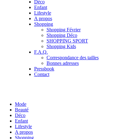
Déco
Enfant
Lifestyle
A propos
Shopping
Shopping Février
Shopping Déco
SHOPPING SPORT
Shopping Kids
F.A.Q.
Correspondance des tailles
Bonnes adresses
Pressbook
Contact
Mode
Beauté
Déco
Enfant
Lifestyle
A propos
Shopping