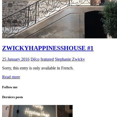
ZWICKYHAPPINESSHOUSE #1
25 January 2016
Déco
featured
Stephanie Zwicky
Sorry, this entry is only available in French.
Read more
Follow me
Derniers posts