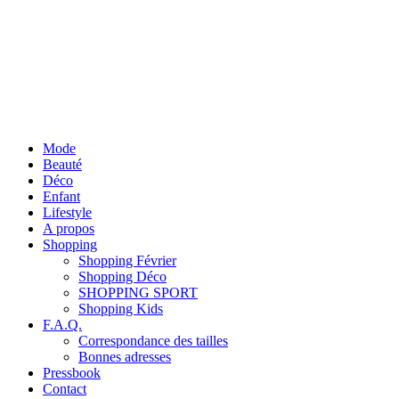
Mode
Beauté
Déco
Enfant
Lifestyle
A propos
Shopping
Shopping Février
Shopping Déco
SHOPPING SPORT
Shopping Kids
F.A.Q.
Correspondance des tailles
Bonnes adresses
Pressbook
Contact