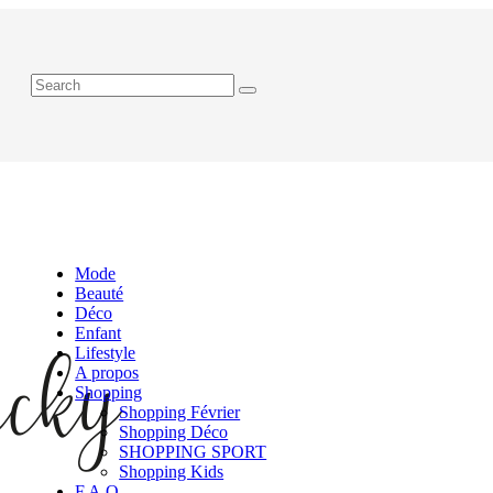
Mode
Beauté
Déco
Enfant
Lifestyle
A propos
Shopping
Shopping Février
Shopping Déco
SHOPPING SPORT
Shopping Kids
F.A.Q.