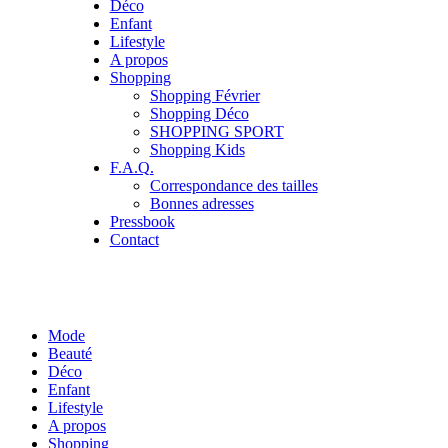
Déco
Enfant
Lifestyle
A propos
Shopping
Shopping Février
Shopping Déco
SHOPPING SPORT
Shopping Kids
F.A.Q.
Correspondance des tailles
Bonnes adresses
Pressbook
Contact
Mode
Beauté
Déco
Enfant
Lifestyle
A propos
Shopping