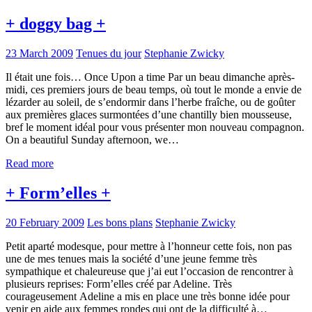
+ doggy bag +
23 March 2009
Tenues du jour
Stephanie Zwicky
Il était une fois… Once Upon a time Par un beau dimanche après-
midi, ces premiers jours de beau temps, où tout le monde a envie de
lézarder au soleil, de s’endormir dans l’herbe fraîche, ou de goûter
aux premières glaces surmontées d’une chantilly bien mousseuse,
bref le moment idéal pour vous présenter mon nouveau compagnon.
On a beautiful Sunday afternoon, we…
Read more
+ Form’elles +
20 February 2009
Les bons plans
Stephanie Zwicky
Petit aparté modesque, pour mettre à l’honneur cette fois, non pas
une de mes tenues mais la société d’une jeune femme très
sympathique et chaleureuse que j’ai eut l’occasion de rencontrer à
plusieurs reprises: Form’elles créé par Adeline. Très
courageusement Adeline a mis en place une très bonne idée pour
venir en aide aux femmes rondes qui ont de la difficulté à…