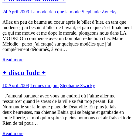
24 April 2009
La mode rien que la mode
Stephanie Zwicky
Allez un peu de baume au coeur après le billet d’hier, en tant que
modeuse, j’ai besoin d’aller de l’avant, et parce que c’est finalement
ça qui me motive et me dope le morale, plongeons nous dans LA
MODE! On commence avec un bon plan réduction chez Marie
Mélodie , perso j’ai craqué sur quelques modèles que j’ai
complétement détournés, à voir…
Read more
+ disco Iode +
10 April 2009
Tenues du jour
Stephanie Zwicky
J’aimerai partager avec vous un endroit où j’aime aller me
ressourcer quand le stress de la ville se fait trop pesant. En
Normandie sur la longue plage de Deauville. En plus je fais
deux heureuses, ma chienne Bahia qui se baigne et gambade en
toute liberté, et moi qui respire à pleins poumons cet air frais et iodé.
Rien de tel pour…
Read more