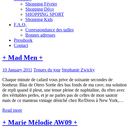
Shopping Février
Shopping Déco
SHOPPING SPORT
Shopping Kids
F.A.Q.
Correspondance des tailles
Bonnes adresses
Pressbook
Contact
+ Mad Men +
10 January 2011
Tenues du jour
Stephanie Zwicky
Chaque minute de cafard vous prive de soixante secondes de
bonheur. Blas de Otero Sortie des bas fonds de ma cave, ma solution
de repli quand il pleut, une tenue pleine de naphtaline, du rétro avec
des véritables perles, et je ne parles pas de celles de mon sautoir
mais de ce manteau vintage déniché chez Re/Dress à New York,…
Read more
+ Marie Mélodie AW09 +