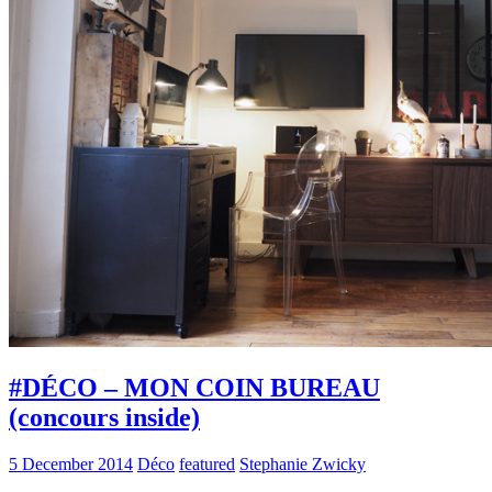
#DÉCO – MON COIN BUREAU
(concours inside)
5 December 2014
Déco
featured
Stephanie Zwicky