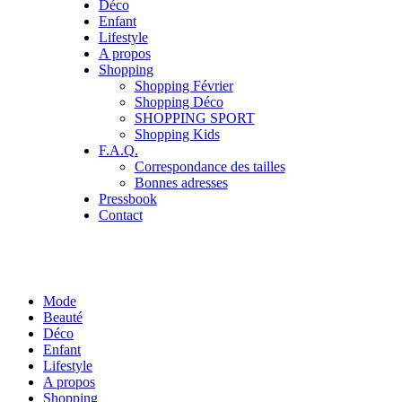
Déco
Enfant
Lifestyle
A propos
Shopping
Shopping Février
Shopping Déco
SHOPPING SPORT
Shopping Kids
F.A.Q.
Correspondance des tailles
Bonnes adresses
Pressbook
Contact
Mode
Beauté
Déco
Enfant
Lifestyle
A propos
Shopping