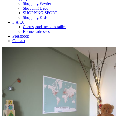
Shopping Février
Shopping Déco
SHOPPING SPORT
Shopping Kids
F.A.Q.
Correspondance des tailles
Bonnes adresses
Pressbook
Contact