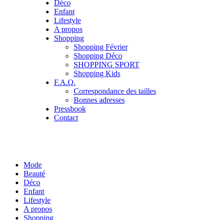
Déco
Enfant
Lifestyle
A propos
Shopping
Shopping Février
Shopping Déco
SHOPPING SPORT
Shopping Kids
F.A.Q.
Correspondance des tailles
Bonnes adresses
Pressbook
Contact
Mode
Beauté
Déco
Enfant
Lifestyle
A propos
Shopping