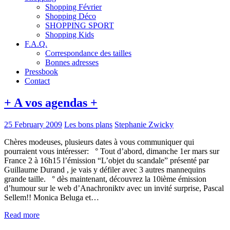
Shopping Février
Shopping Déco
SHOPPING SPORT
Shopping Kids
F.A.Q.
Correspondance des tailles
Bonnes adresses
Pressbook
Contact
+ A vos agendas +
25 February 2009
Les bons plans
Stephanie Zwicky
Chères modeuses, plusieurs dates à vous communiquer qui
pourraient vous intéresser: ° Tout d’abord, dimanche 1er mars sur
France 2 à 16h15 l’émission “L’objet du scandale” présenté par
Guillaume Durand , je vais y défiler avec 3 autres mannequins
grande taille. ° dès maintenant, découvrez la 10ième émission
d’humour sur le web d’Anachroniktv avec un invité surprise, Pascal
Sellem!! Monica Beluga et…
Read more