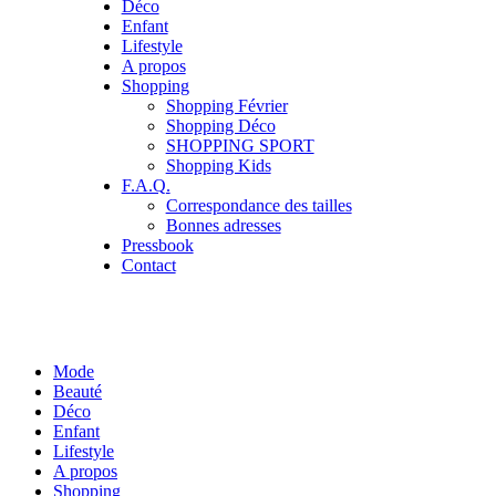
Déco
Enfant
Lifestyle
A propos
Shopping
Shopping Février
Shopping Déco
SHOPPING SPORT
Shopping Kids
F.A.Q.
Correspondance des tailles
Bonnes adresses
Pressbook
Contact
Mode
Beauté
Déco
Enfant
Lifestyle
A propos
Shopping