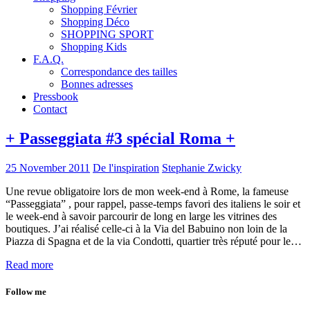
Shopping Février
Shopping Déco
SHOPPING SPORT
Shopping Kids
F.A.Q.
Correspondance des tailles
Bonnes adresses
Pressbook
Contact
+ Passeggiata #3 spécial Roma +
25 November 2011
De l'inspiration
Stephanie Zwicky
Une revue obligatoire lors de mon week-end à Rome, la fameuse
“Passeggiata” , pour rappel, passe-temps favori des italiens le soir et
le week-end à savoir parcourir de long en large les vitrines des
boutiques. J’ai réalisé celle-ci à la Via del Babuino non loin de la
Piazza di Spagna et de la via Condotti, quartier très réputé pour le…
Read more
Follow me