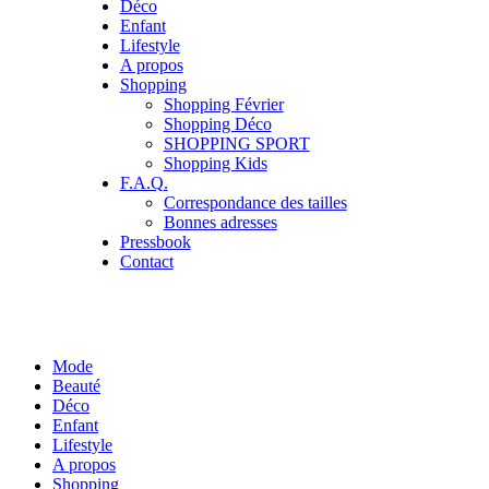
Déco
Enfant
Lifestyle
A propos
Shopping
Shopping Février
Shopping Déco
SHOPPING SPORT
Shopping Kids
F.A.Q.
Correspondance des tailles
Bonnes adresses
Pressbook
Contact
Mode
Beauté
Déco
Enfant
Lifestyle
A propos
Shopping