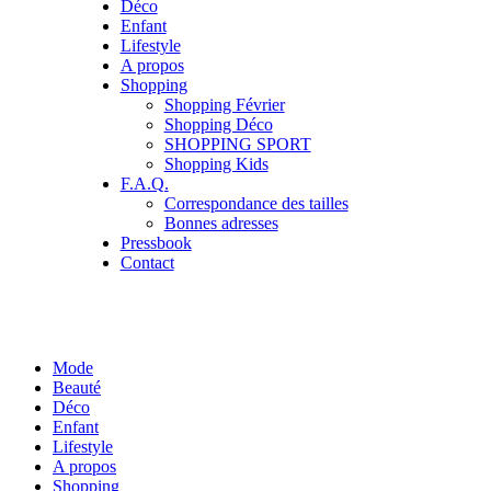
Déco
Enfant
Lifestyle
A propos
Shopping
Shopping Février
Shopping Déco
SHOPPING SPORT
Shopping Kids
F.A.Q.
Correspondance des tailles
Bonnes adresses
Pressbook
Contact
Mode
Beauté
Déco
Enfant
Lifestyle
A propos
Shopping