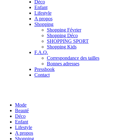
Déco
Enfant
Lifestyle
A propos
Shopping
Shopping Février
Shopping Déco
SHOPPING SPORT
Shopping Kids
F.A.Q.
Correspondance des tailles
Bonnes adresses
Pressbook
Contact
Mode
Beauté
Déco
Enfant
Lifestyle
A propos
Shopping