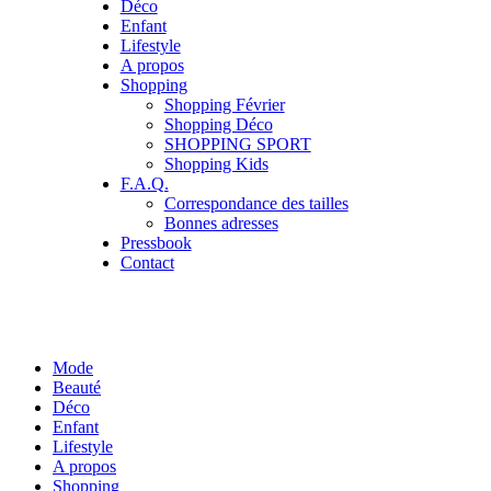
Déco
Enfant
Lifestyle
A propos
Shopping
Shopping Février
Shopping Déco
SHOPPING SPORT
Shopping Kids
F.A.Q.
Correspondance des tailles
Bonnes adresses
Pressbook
Contact
Mode
Beauté
Déco
Enfant
Lifestyle
A propos
Shopping