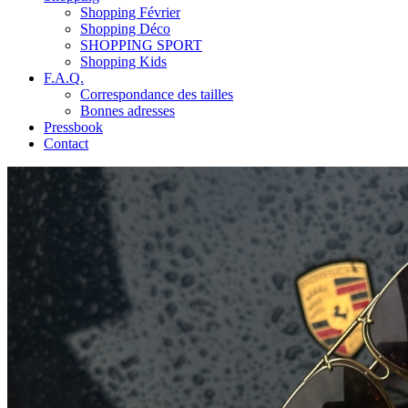
Shopping Février
Shopping Déco
SHOPPING SPORT
Shopping Kids
F.A.Q.
Correspondance des tailles
Bonnes adresses
Pressbook
Contact