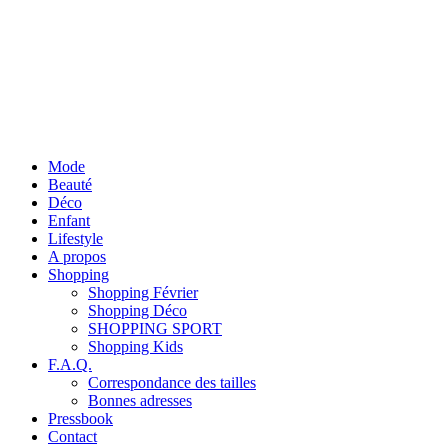
Mode
Beauté
Déco
Enfant
Lifestyle
A propos
Shopping
Shopping Février
Shopping Déco
SHOPPING SPORT
Shopping Kids
F.A.Q.
Correspondance des tailles
Bonnes adresses
Pressbook
Contact