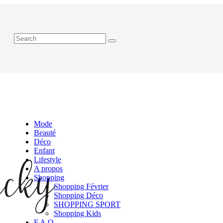
Mode
Beauté
Déco
Enfant
Lifestyle
A propos
Shopping
Shopping Février
Shopping Déco
SHOPPING SPORT
Shopping Kids
F.A.Q.