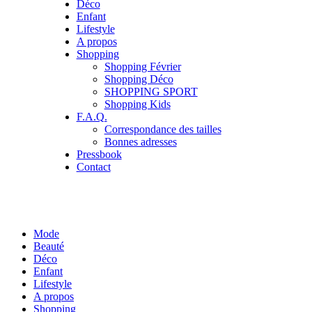
Déco
Enfant
Lifestyle
A propos
Shopping
Shopping Février
Shopping Déco
SHOPPING SPORT
Shopping Kids
F.A.Q.
Correspondance des tailles
Bonnes adresses
Pressbook
Contact
Mode
Beauté
Déco
Enfant
Lifestyle
A propos
Shopping