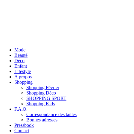
Mode
Beauté
Déco
Enfant
Lifestyle
A propos
Shopping
Shopping Février
Shopping Déco
SHOPPING SPORT
Shopping Kids
F.A.Q.
Correspondance des tailles
Bonnes adresses
Pressbook
Contact