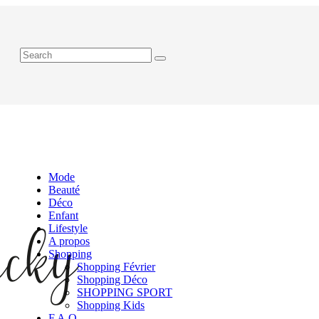
Mode
Beauté
Déco
Enfant
Lifestyle
A propos
Shopping
Shopping Février
Shopping Déco
SHOPPING SPORT
Shopping Kids
F.A.Q.