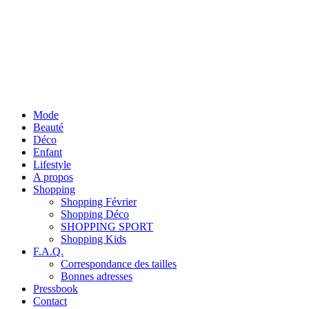
Mode
Beauté
Déco
Enfant
Lifestyle
A propos
Shopping
Shopping Février
Shopping Déco
SHOPPING SPORT
Shopping Kids
F.A.Q.
Correspondance des tailles
Bonnes adresses
Pressbook
Contact